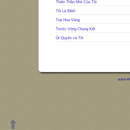
Thiên Thần Nhỏ Của Tôi
Tôi Là Bêtô
Trại Hoa Vàng
Trước Vòng Chung Kết
Út Quyên và Tôi
isach.in