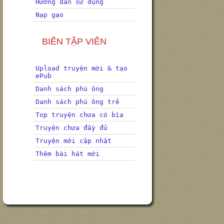
Hướng dẫn sử dụng
Nạp gạo
BIÊN TẬP VIÊN
Upload truyện mới & tạo
ePub
Danh sách phú ông
Danh sách phú ông trẻ
Top truyện chưa có bìa
Truyện chưa đầy đủ
Truyện mới cập nhật
Thêm bài hát mới