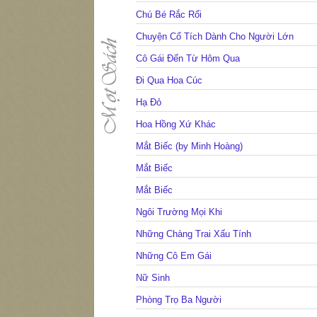
Chú Bé Rắc Rối
Chuyện Cổ Tích Dành Cho Người Lớn
Cô Gái Đến Từ Hôm Qua
Đi Qua Hoa Cúc
Hạ Đỏ
Hoa Hồng Xứ Khác
Mắt Biếc (by Minh Hoàng)
Mắt Biếc
Mắt Biếc
Ngôi Trường Mọi Khi
Những Chàng Trai Xấu Tính
Những Cô Em Gái
Nữ Sinh
Phòng Trọ Ba Người