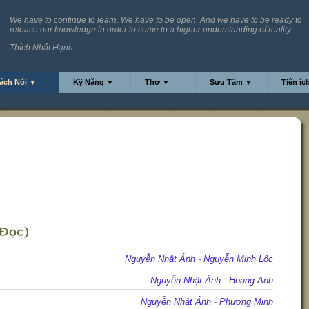
We have to continue to learn. We have to be open. And we have to be ready to
release our knowledge in order to come to a higher understanding of reality.
Thích Nhất Hạnh
ách Nói ▼
Kỹ Năng ▼
Thơ ▼
Sưu Tầm ▼
Tiện íc
Nguyễn Nhật Ánh
-
Nguyễn Minh Lộc
Nguyễn Nhật Ánh
-
Hoàng Anh
Nguyễn Nhật Ánh
-
Phương Minh