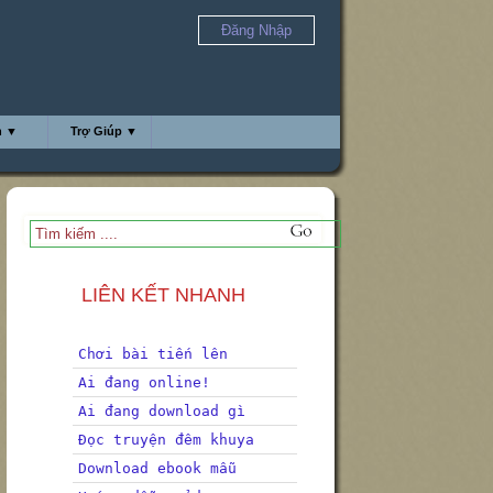
Đăng Nhập
h ▼
Trợ Giúp ▼
LIÊN KẾT NHANH
Chơi bài tiến lên
Ai đang online!
Ai đang download gì
Đọc truyện đêm khuya
Download ebook mẫu