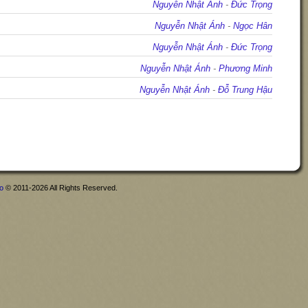
Nguyễn Nhật Ánh
-
Đức Trọng
Nguyễn Nhật Ánh
-
Ngọc Hân
Nguyễn Nhật Ánh
-
Đức Trọng
Nguyễn Nhật Ánh
-
Phương Minh
Nguyễn Nhật Ánh
-
Đỗ Trung Hậu
fo
© 2011-2026 All Rights Reserved.