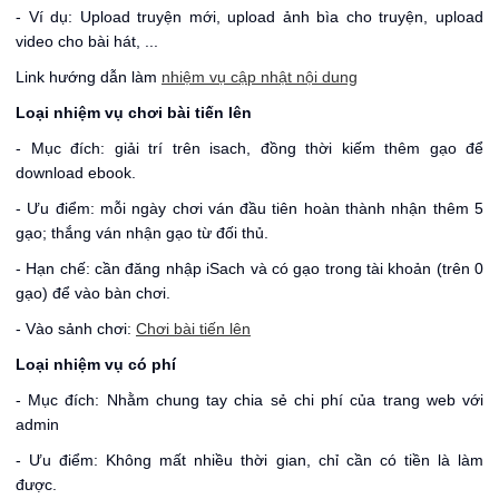
- Ví dụ: Upload truyện mới, upload ảnh bìa cho truyện, upload
video cho bài hát, ...
Link hướng dẫn làm
nhiệm vụ cập nhật nội dung
Loại nhiệm vụ chơi bài tiến lên
- Mục đích: giải trí trên isach, đồng thời kiếm thêm gạo để
download ebook.
- Ưu điểm: mỗi ngày chơi ván đầu tiên hoàn thành nhận thêm 5
gạo; thắng ván nhận gạo từ đối thủ.
- Hạn chế: cần đăng nhập iSach và có gạo trong tài khoản (trên 0
gạo) để vào bàn chơi.
- Vào sảnh chơi:
Chơi bài tiến lên
Loại nhiệm vụ có phí
- Mục đích: Nhằm chung tay chia sẻ chi phí của trang web với
admin
- Ưu điểm: Không mất nhiều thời gian, chỉ cần có tiền là làm
được.