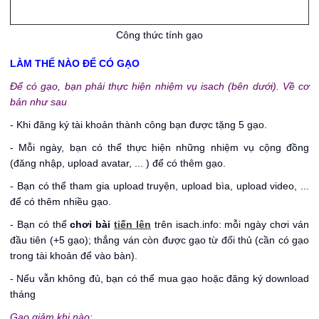
Công thức tính gạo
LÀM THẾ NÀO ĐỂ CÓ GẠO
Để có gạo, bạn phải thực hiện nhiệm vụ isach (bên dưới). Về cơ
bản như sau
- Khi đăng ký tài khoản thành công bạn được tặng 5 gạo.
- Mỗi ngày, bạn có thể thực hiện những nhiệm vụ cộng đồng
(đăng nhập, upload avatar, ... ) để có thêm gạo.
- Bạn có thể tham gia upload truyện, upload bìa, upload video, ...
để có thêm nhiều gạo.
- Bạn có thể
chơi bài
tiến lên
trên isach.info: mỗi ngày chơi ván
đầu tiên (+5 gạo); thắng ván còn được gạo từ đối thủ (cần có gạo
trong tài khoản để vào bàn).
- Nếu vẫn không đủ, bạn có thể mua gạo hoặc đăng ký download
tháng
Gạo giảm khi nào: