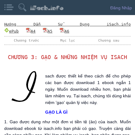
Đăng Nhập
Hướng Dẫn Sử Dụng iSach.info
ePub
A4
A5
A6
Chương trước
Mục lục
Chương sau
CHƯƠNG 3: GẠO & NHỮNG NHIỆM VỤ ISACH
I
sach được thiết kế theo cách để cho phép
các bạn được download 1 ebook ngắn 1
ngày. Muốn download nhiều hơn, bạn phải
làm nhiệm vụ. Tại isach, chúng tôi dùng khái
niệm 'gạo' quản lý việc này.
GẠO LÀ GÌ
1. Gạo được dụng như một đơn vị tiền tệ (ảo) của isach. Muốn
download ebook từ isach.info bạn phải có gạo. Truyện càng dài