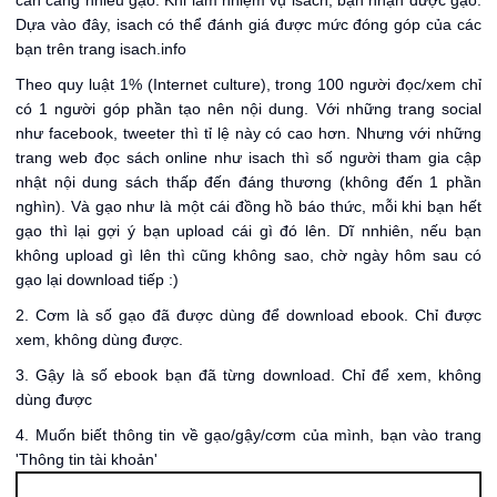
cần càng nhiều gạo. Khi làm nhiệm vụ isach, bạn nhận được gạo.
Dựa vào đây, isach có thể đánh giá được mức đóng góp của các
bạn trên trang isach.info
Theo quy luật 1% (Internet culture), trong 100 người đọc/xem chỉ
có 1 người góp phần tạo nên nội dung. Với những trang social
như facebook, tweeter thì tỉ lệ này có cao hơn. Nhưng với những
trang web đọc sách online như isach thì số người tham gia cập
nhật nội dung sách thấp đến đáng thương (không đến 1 phần
nghìn). Và gạo như là một cái đồng hồ báo thức, mỗi khi bạn hết
gạo thì lại gợi ý bạn upload cái gì đó lên. Dĩ nnhiên, nếu bạn
không upload gì lên thì cũng không sao, chờ ngày hôm sau có
gạo lại download tiếp :)
2. Cơm là số gạo đã được dùng để download ebook. Chỉ được
xem, không dùng được.
3. Gậy là số ebook bạn đã từng download. Chỉ để xem, không
dùng được
4. Muốn biết thông tin về gạo/gậy/cơm của mình, bạn vào trang
'Thông tin tài khoản'