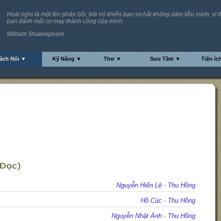
Hoài nghi là một tên phản bội, bởi nó khiến bạn sợ hãi không dám liều mình, vì 
bạn đánh mất cơ may thành công của mình.
William Shakespeare
ách Nói ▼
Kỹ Năng ▼
Thơ ▼
Sưu Tầm ▼
Tiện íc
Nguyễn Hiến Lê
-
Thu Hồng
Hồ Cúc
-
Thu Hồng
Nguyễn Nhật Ánh
-
Thu Hồng