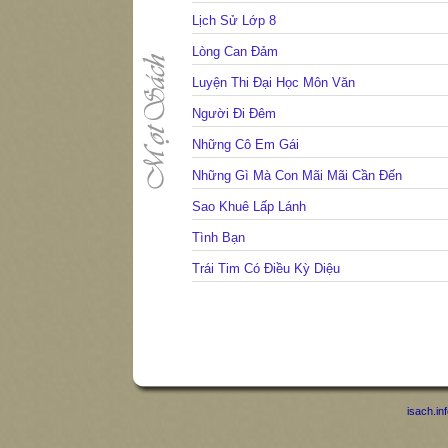
Lịch Sử Lớp 8
Lòng Can Đảm
Luyện Thi Đại Học Môn Văn
Người Đi Đêm
Những Cô Em Gái
Những Gì Mà Con Mãi Mãi Cần Đến
Sao Khuê Lấp Lánh
Tình Bạn
Trái Tim Có Điều Kỳ Diệu
isach.in