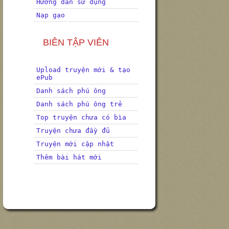
Hướng dẫn sử dụng
Nạp gạo
BIÊN TẬP VIÊN
Upload truyện mới & tạo
ePub
Danh sách phú ông
Danh sách phú ông trẻ
Top truyện chưa có bìa
Truyện chưa đầy đủ
Truyện mới cập nhật
Thêm bài hát mới