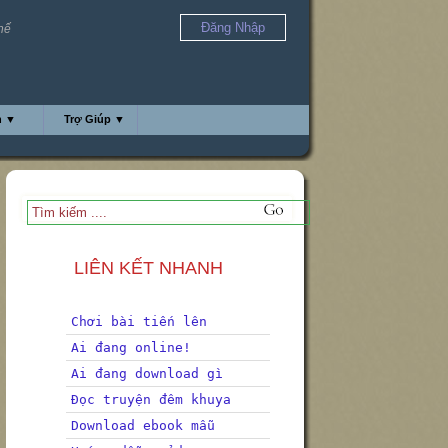
Đăng Nhập
thế
h ▼
Trợ Giúp ▼
LIÊN KẾT NHANH
Chơi bài tiến lên
Ai đang online!
Ai đang download gì
Đọc truyện đêm khuya
Download ebook mẫu