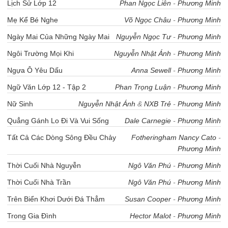
Lịch Sử Lớp 12
Phan Ngọc Liên
-
Phương Minh
Mẹ Kể Bé Nghe
Võ Ngọc Châu
-
Phương Minh
Ngày Mai Của Những Ngày Mai
Nguyễn Ngọc Tư
-
Phương Minh
Ngôi Trường Mọi Khi
Nguyễn Nhật Ánh
-
Phương Minh
Ngựa Ô Yêu Dấu
Anna Sewell
-
Phương Minh
Ngữ Văn Lớp 12 - Tập 2
Phan Trọng Luận
-
Phương Minh
Nữ Sinh
Nguyễn Nhật Ánh
&
NXB Trẻ
-
Phương Minh
Quẳng Gánh Lo Đi Và Vui Sống
Dale Carnegie
-
Phương Minh
Tất Cả Các Dòng Sông Đều Chảy
Fotheringham Nancy Cato
-
Phương Minh
Thời Cuối Nhà Nguyễn
Ngô Văn Phú
-
Phương Minh
Thời Cuối Nhà Trần
Ngô Văn Phú
-
Phương Minh
Trên Biển Khơi Dưới Đá Thẳm
Susan Cooper
-
Phương Minh
Trong Gia Đình
Hector Malot
-
Phương Minh