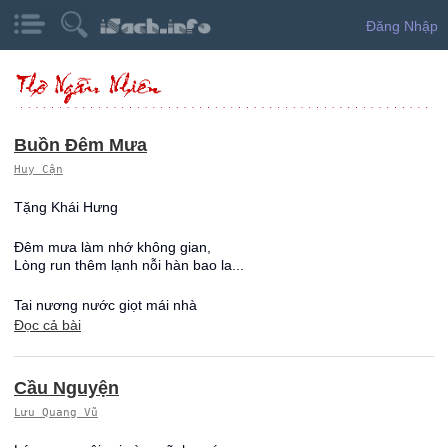
Đăng Nhập
Buồn Đêm Mưa
Huy Cận
Tặng Khái Hưng
Đêm mưa làm nhớ không gian,
Lòng run thêm lạnh nỗi hàn bao la...
Tai nương nước giọt mái nhà
Đọc cả bài
Cầu Nguyện
Lưu Quang Vũ