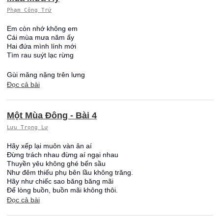
Phạm Công Trứ
Em còn nhớ không em
Cái mùa mưa năm ấy
Hai đứa mình lính mới
Tìm rau suýt lạc rừng
Gùi măng nặng trên lưng
Đọc cả bài
Một Mùa Đông - Bài 4
Lưu Trọng Lư
Hãy xếp lại muôn vàn ân aí
Đừng trách nhau đừng aí ngại nhau
Thuyền yêu không ghé bến sầu
Như đêm thiếu phụ bên lầu không trăng.
Hãy như chiếc sao băng băng mãi
Để lòng buồn, buồn mãi không thôi.
Đọc cả bài