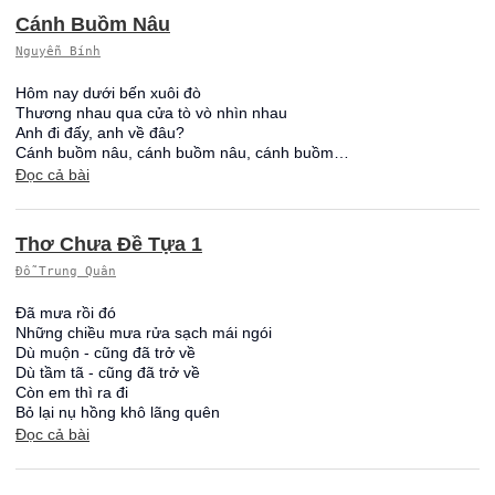
Cánh Buồm Nâu
Nguyễn Bính
Hôm nay dưới bến xuôi đò
Thương nhau qua cửa tò vò nhìn nhau
Anh đi đấy, anh về đâu?
Cánh buồm nâu, cánh buồm nâu, cánh buồm…
Đọc cả bài
Thơ Chưa Đề Tựa 1
Đỗ Trung Quân
Đã mưa rồi đó
Những chiều mưa rửa sạch mái ngói
Dù muộn - cũng đã trở về
Dù tầm tã - cũng đã trở về
Còn em thì ra đi
Bỏ lại nụ hồng khô lãng quên
Đọc cả bài