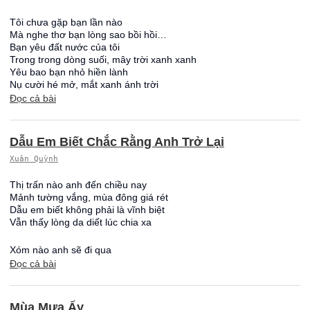
Tôi chưa gặp bạn lần nào
Mà nghe thơ bạn lòng sao bồi hồi…
Bạn yêu đất nước của tôi
Trong trong dòng suối, mây trời xanh xanh
Yêu bao bạn nhỏ hiền lành
Nụ cười hé mở, mắt xanh ánh trời
Đọc cả bài
Dẫu Em Biết Chắc Rằng Anh Trở Lại
Xuân Quỳnh
Thị trấn nào anh đến chiều nay
Mảnh tường vắng, mùa đông giá rét
Dẫu em biết không phải là vĩnh biệt
Vẫn thấy lòng da diết lúc chia xa
Xóm nào anh sẽ đi qua
Đọc cả bài
Mùa Mưa Ấy