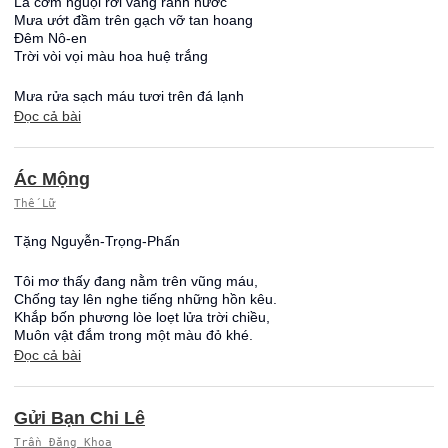
Lá cơm nguội rơi vàng rãnh nước
Mưa ướt đầm trên gạch vỡ tan hoang
Đêm Nô-en
Trời vòi vọi màu hoa huệ trắng
Mưa rửa sạch máu tươi trên đá lạnh
Đọc cả bài
Ác Mộng
Thế Lữ
Tặng Nguyễn-Trọng-Phấn
Tôi mơ thấy đang nằm trên vũng máu,
Chống tay lên nghe tiếng những hồn kêu.
Khắp bốn phương lòe loẹt lửa trời chiều,
Muôn vật đắm trong một màu đỏ khé.
Đọc cả bài
Gửi Bạn Chi Lê
Trần Đăng Khoa