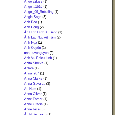
Angela2kiss
(1)
Angella1510
(1)
Angel_Of_Rebelling
(1)
Angie Sage
(3)
Anh Đào
(1)
Anh Động
(2)
Ẩn Hình Đích Xí Bàng
(1)
Ảnh Lạc Nguyệt Tâm
(2)
Anh Nga
(1)
Anh Quyên
(1)
anhthuvonguyen
(2)
Anh Vũ Phiêu Linh
(1)
Anita Shreve
(1)
Anlate
(1)
Anna_987
(1)
Anna Clarke
(1)
Anna Gavalda
(3)
An Nam
(1)
Anna Oliver
(1)
Anne Fortier
(1)
Anne Gracie
(1)
Anne Rice
(3)
Ân Ngận Trạch
(1)