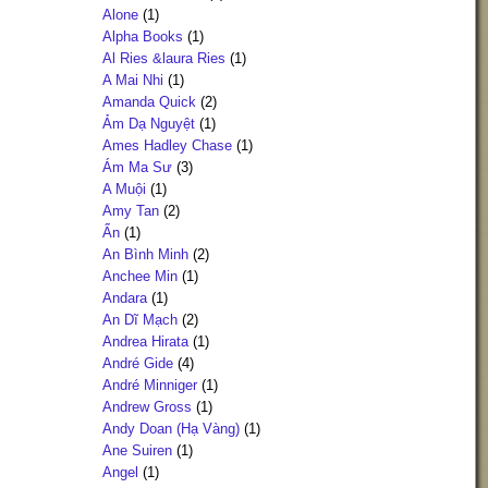
Alone
(1)
Alpha Books
(1)
Al Ries &laura Ries
(1)
A Mai Nhi
(1)
Amanda Quick
(2)
Ảm Dạ Nguyệt
(1)
Ames Hadley Chase
(1)
Ám Ma Sư
(3)
A Muội
(1)
Amy Tan
(2)
Ẩn
(1)
An Bình Minh
(2)
Anchee Min
(1)
Andara
(1)
An Dĩ Mạch
(2)
Andrea Hirata
(1)
André Gide
(4)
André Minniger
(1)
Andrew Gross
(1)
Andy Doan (Hạ Vàng)
(1)
Ane Suiren
(1)
Angel
(1)