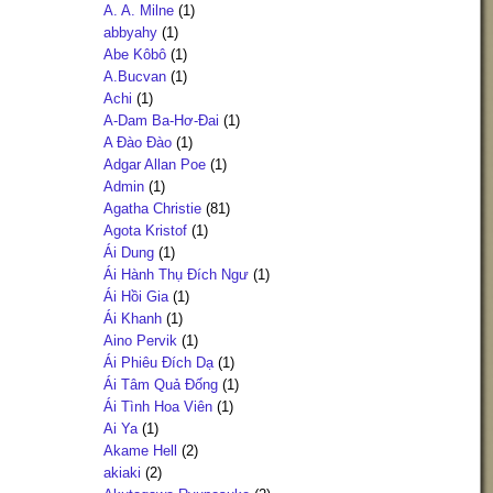
A. A. Milne
(1)
abbyahy
(1)
Abe Kôbô
(1)
A.Bucvan
(1)
Achi
(1)
A-Dam Ba-Hơ-Đai
(1)
A Đào Đào
(1)
Adgar Allan Poe
(1)
Admin
(1)
Agatha Christie
(81)
Agota Kristof
(1)
Ái Dung
(1)
Ái Hành Thụ Đích Ngư
(1)
Ái Hồi Gia
(1)
Ái Khanh
(1)
Aino Pervik
(1)
Ái Phiêu Đích Dạ
(1)
Ái Tâm Quả Đống
(1)
Ái Tình Hoa Viên
(1)
Ai Ya
(1)
Akame Hell
(2)
akiaki
(2)