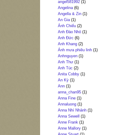
angel581992
(1)
Angelina
(6)
Angella & Zin
(1)
An Gia
(1)
Ảnh Chiếu
(2)
Anh Đào Nhỏ
(1)
Anh Đức
(6)
Anh Khang
(2)
Ánh mưa phiêu linh
(1)
Anhnguyen
(1)
Anh Thư
(1)
Anh Túc
(2)
Anita Cobby
(1)
An Kỳ
(1)
Ann
(1)
anna_chan95
(1)
Anna Fine
(1)
Annaluong
(1)
Anna Nhí Nhảnh
(1)
Anna Sewell
(1)
Anne Frank
(1)
Anne Mallory
(1)
Anne Stuart
(1)