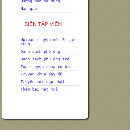
Hướng dẫn sử dụng
Nạp gạo
BIÊN TẬP VIÊN
Upload truyện mới & tạo
ePub
Danh sách phú ông
Danh sách phú ông trẻ
Top truyện chưa có bìa
Truyện chưa đầy đủ
Truyện mới cập nhật
Thêm bài hát mới