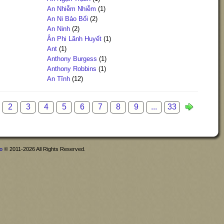
An Nhiễm Nhiễm
(1)
An Ni Bảo Bối
(2)
An Ninh
(2)
Ân Phi Lãnh Huyết
(1)
Ant
(1)
Anthony Burgess
(1)
Anthony Robbins
(1)
An Tĩnh
(12)
2
3
4
5
6
7
8
9
...
33
fo
© 2011-2026 All Rights Reserved.