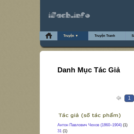
Truyện ▼
Truyện Tranh
S
Danh Mục Tác Giả
1
Антон Павлович Чехов (1860–1904)
(1)
31
(1)