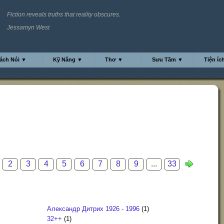
Fiction reveals truths that reality obscures.
Jessamyn West
ách Nói ▼
Kỹ Năng ▼
Thơ ▼
Sưu Tầm ▼
Tiện íc
2
3
4
5
6
7
8
9
...
33
Александр Дитрих 1926 - 1996
(1)
32++
(1)