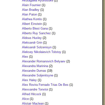
Akutagawa Ryunosuke
(2)
Alain Fournier
(1)
Alan Bradley
(1)
Alan Paton
(1)
Alathea Kontis
(1)
Albert Einstein
(1)
Alberto Blest Gana
(1)
Alberto Ruy Sanchez
(1)
Aldous Huxley
(2)
Aleksandr Grin
(1)
Aleksandr Solzenisyn
(1)
Aleksey Nikolaievich Tolstoy
(1)
Alex
(1)
Alexander Romanovich Belyaev
(2)
Alexandra Marinina
(2)
Alexandre Dumas
(19)
Alexandre Soljenitsyne
(1)
Alex Haley
(1)
Alex Rovira Fernado Trias De Bes
(1)
Alexxandre Tonxtoi
(1)
Alfred Hitcock
(1)
Alice
(1)
Alistair Maclean
(1)