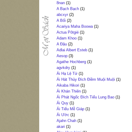
8nan
(1)
A Bạch Bạch
(1)
abcxyr
(2)
A Bối
(2)
Acariya Maha Boowa
(1)
Actua Pôtgié
(1)
Adam Khoo
(1)
A Đậu
(2)
Adlai Albert Esteb
(1)
Aesop
(3)
Agathe Hochberg
(1)
agvkdry
(1)
Ái Hạ Lệ Tử
(1)
Ái Hát Thủy Đích Điềm Muội Muội
(1)
Aikaba Hikori
(1)
Ái Khán Thiên
(1)
Ái Phát Ngốc Đích Tiểu Lung Bao
(1)
Ái Quy
(1)
Ái Tiểu Mễ Giáp
(1)
Ái Ước
(1)
Ajahn Chah
(1)
akari
(1)