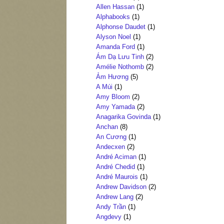
Allen Hassan
(1)
Alphabooks
(1)
Alphonse Daudet
(1)
Alyson Noel
(1)
Amanda Ford
(1)
Ám Dạ Lưu Tinh
(2)
Amélie Nothomb
(2)
Ảm Hương
(5)
A Múi
(1)
Amy Bloom
(2)
Amy Yamada
(2)
Anagarika Govinda
(1)
Anchan
(8)
An Cương
(1)
Andecxen
(2)
André Aciman
(1)
André Chedid
(1)
André Maurois
(1)
Andrew Davidson
(2)
Andrew Lang
(2)
Andy Trần
(1)
Angdevy
(1)