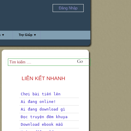
Đăng Nhập
h ▼
Trợ Giúp ▼
LIÊN KẾT NHANH
Chơi bài tiến lên
Ai đang online!
Ai đang download gì
Đọc truyện đêm khuya
Download ebook mẫu