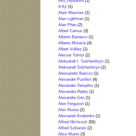
Aku_Hyoukimi
(1)
A Kỳ
(1)
Alain Wasmes
(1)
Alan Lightman
(1)
Alan Phan
(2)
Albert Camus
(3)
Alberto Banasco
(1)
Alberto Moravia
(4)
Albert Vulliez
(1)
Alecxei Tolxtoi
(2)
Aleksandr I. Solzhenitsyn
(1)
Aleksandr Solzhenitsyn
(2)
Alessandro Baricco
(1)
Alexander Pushkin
(4)
Alexander Vampilov
(1)
Alexandra Ripley
(1)
Alexandre Grin
(1)
Alex Ferguson
(1)
Alex Rovira
(2)
Alexsandr Avdeenko
(1)
Alfred Hitchcock
(55)
Alfred Szklarski
(2)
Alice Munro
(3)