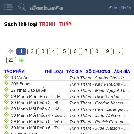
Đăng Nhập
TRINH THÁM
Sách thể loại
1
2
3
4
5
6
7
8
9
...
22
TÁC PHẨM
THỂ LOẠI - TÁC GIẢ - SỐ CHƯƠNG - ẢNH BÌA
13 Vụ Án
Trinh Thám
-
Agatha Christie
- 13
206 Bones
Trinh Thám
-
Kathy Reichs
- 45
27 Nhát Dao Bí Ẩn
Trinh Thám
-
Minh Nguyệt Thính Phong
39 Manh Mối - Phần 1 - Mê Cung Xương
Trinh Thám
-
Rick Riordan
- 21
39 Manh Mối Phần 2 - Bí Mật Của Mozart
Trinh Thám
-
Gordon Korman
- 2
39 Manh Mối Phần 3 - Kẻ Đánh Cắp Gươm
Trinh Thám
-
Peter Lerangis
- 19
39 Manh Mối Phần 4 - Bước Vào Cõi Tử
Trinh Thám
-
Jude Watson
- 25
39 Manh Mối Phần 5 - Vòng Tròn Tuyệt Mật
Trinh Thám
-
Patrick Carman
- 1
39 Manh Mối Phần 6 - Trong Vùng Nước Thẳm
Trinh Thám
-
Jude Watson
- 27