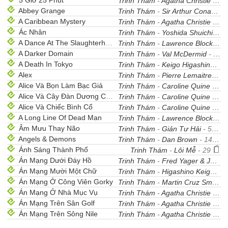
5 Giờ 25 Phút
Trinh Thám
-
Agatha Christie
- 32
Abbey Grange
Trinh Thám
-
Sir Arthur Conan Doyle
A Caribbean Mystery
Trinh Thám
-
Agatha Christie
- 37
Ác Nhân
Trinh Thám
-
Yoshida Shuichi
- 7
A Dance At The Slaughterhouse
Trinh Thám
-
Lawrence Block
- 2
A Darker Domain
Trinh Thám
-
Val McDermid
- 22
A Death In Tokyo
Trinh Thám
-
Keigo Higashino
- 3
Alex
Trinh Thám
-
Pierre Lemaitre
- 6
Alice Và Bọn Làm Bạc Giả
Trinh Thám
-
Caroline Quine
- 25
Alice Và Cây Đàn Dương Cầm
Trinh Thám
-
Caroline Quine
- 25
Alice Và Chiếc Bình Cổ
Trinh Thám
-
Caroline Quine
- 25
A Long Line Of Dead Man
Trinh Thám
-
Lawrence Block
- 3
Âm Mưu Thay Não
Trinh Thám
-
Giản Tư Hải
- 50
Angels & Demons
Trinh Thám
-
Dan Brown
- 141
Ánh Sáng Thành Phố
Trinh Thám
-
Lôi Mễ
- 29
Án Mạng Dưới Đáy Hồ
Trinh Thám
-
Fred Yager & Jan Yager
Án Mạng Mười Một Chữ
Trinh Thám
-
Higashino Keigo
- 1
Án Mạng Ở Công Viên Gorky
Trinh Thám
-
Martin Cruz Smith
-
Án Mạng Ở Nhà Mục Vụ
Trinh Thám
-
Agatha Christie
- 31
Án Mạng Trên Sân Golf
Trinh Thám
-
Agatha Christie
- 28
Án Mạng Trên Sông Nile
Trinh Thám
-
Agatha Christie
- 31