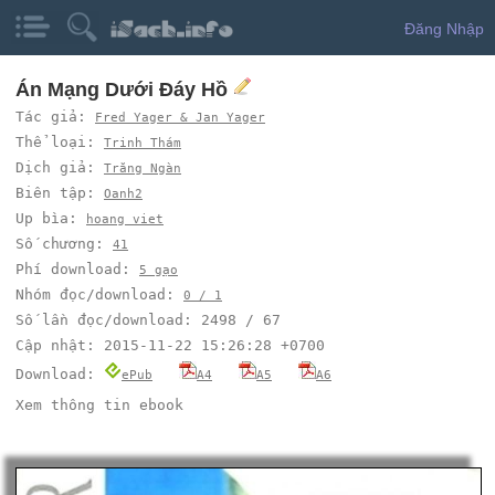
Đăng Nhập
Án Mạng Dưới Đáy Hồ
Tác giả:
Fred Yager & Jan Yager
Thể loại:
Trinh Thám
Dịch giả:
Trăng Ngàn
Biên tập:
Oanh2
Up bìa:
hoang viet
Số chương:
41
Phí download:
5 gạo
Nhóm đọc/download:
0 / 1
Số lần đọc/download: 2498 / 67
Cập nhật: 2015-11-22 15:26:28 +0700
Download:
ePub
A4
A5
A6
Xem thông tin ebook