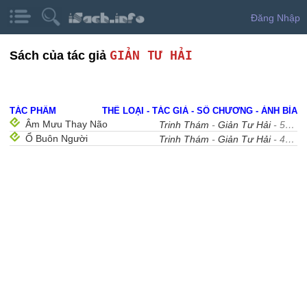
Đăng Nhập
GIẢN TƯ HẢI
Sách của tác giả
TÁC PHẨM
THỂ LOẠI - TÁC GIẢ - SỐ CHƯƠNG - ẢNH BÌA
Âm Mưu Thay Não
Trinh Thám
-
Giản Tư Hải
- 50
Ổ Buôn Người
Trinh Thám
-
Giản Tư Hải
- 41