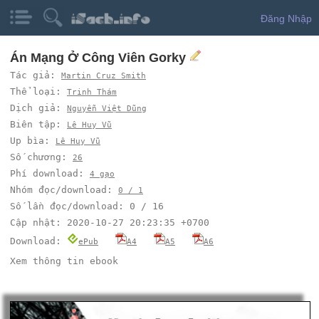
Đăng Nhập
Án Mạng Ở Công Viên Gorky
Tác giả:
Martin Cruz Smith
Thể loại:
Trinh Thám
Dịch giả:
Nguyễn Việt Dũng
Biên tập:
Lê Huy Vũ
Up bìa:
Lê Huy Vũ
Số chương:
26
Phí download:
4 gạo
Nhóm đọc/download:
0 / 1
Số lần đọc/download: 0 / 16
Cập nhật: 2020-10-27 20:23:35 +0700
Download:
ePub
A4
A5
A6
Xem thông tin ebook