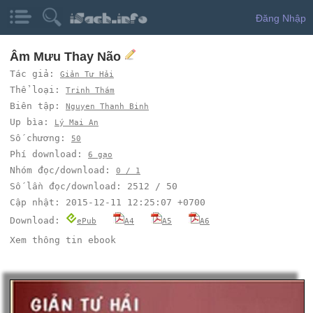
Đăng Nhập
Âm Mưu Thay Não
Tác giả:
Giản Tư Hải
Thể loại:
Trinh Thám
Biên tập:
Nguyen Thanh Binh
Up bìa:
Lý Mai An
Số chương:
50
Phí download:
6 gạo
Nhóm đọc/download:
0 / 1
Số lần đọc/download: 2512 / 50
Cập nhật: 2015-12-11 12:25:07 +0700
Download:
ePub
A4
A5
A6
Xem thông tin ebook