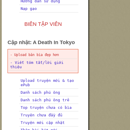
Hướng dẫn sử dụng
Nạp gạo
BIÊN TẬP VIÊN
Cập nhật: A Death In Tokyo
- Upload bản bìa đẹp hơn
- Viết tóm tắt/lời giới
thiệu
Upload truyện mới & tạo
ePub
Danh sách phú ông
Danh sách phú ông trẻ
Top truyện chưa có bìa
Truyện chưa đầy đủ
Truyện mới cập nhật