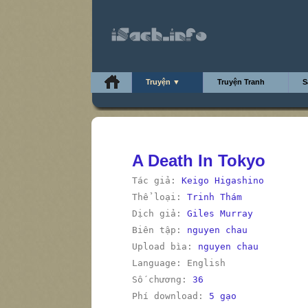
Truyện ▼
Truyện Tranh
S
A Death In Tokyo
Tác giả:
Keigo Higashino
Thể loại:
Trinh Thám
Dịch giả:
Giles Murray
Biên tập:
nguyen chau
Upload bìa:
nguyen chau
Language: English
Số chương:
36
Phí download:
5 gạo