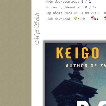
Nhóm đọc/download:
0 / 1
Số lần đọc/download: 0 / 49
Cập nhật: 2023-06-04 09:21:38 +0
Link download:
ePub
A4