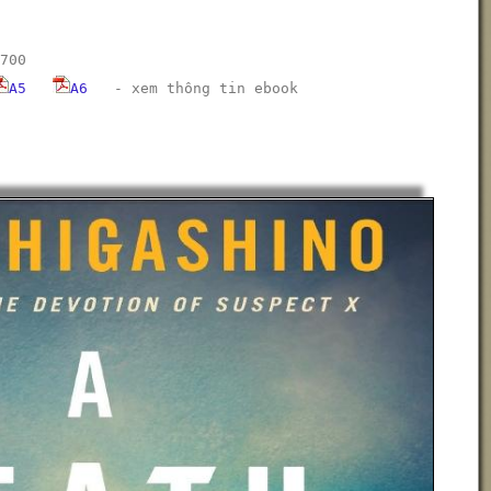
700
A5
A6
-
xem thông tin ebook