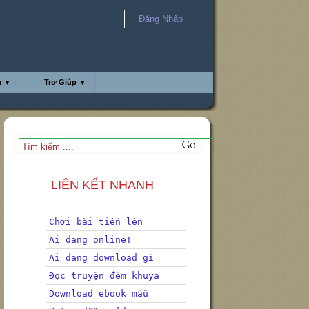
Đăng Nhập
h ▼
Trợ Giúp ▼
LIÊN KẾT NHANH
Chơi bài tiến lên
Ai đang online!
Ai đang download gì
Đọc truyện đêm khuya
Download ebook mẫu