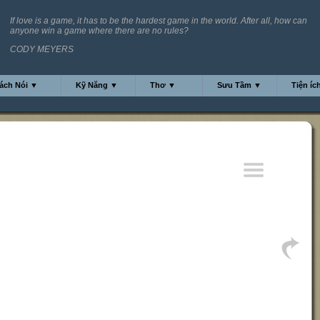
If love is a game, it has to be the hardest game in the world. After all, how can
anyone win a game where there are no rules?
CODY MEYERS
ách Nói ▼
Kỹ Năng ▼
Thơ ▼
Sưu Tầm ▼
Tiện íc