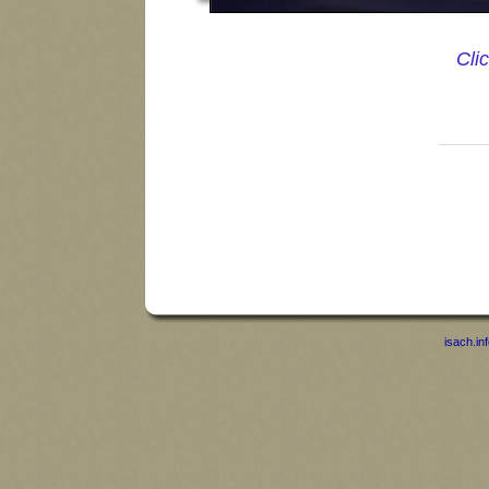
Cli
isach.in