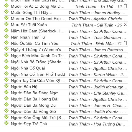
Mười Tám Năm Sau Hay Con Vịt Chết Chìm
Trinh Thám
-
Erle Stanley Gardner
Mười Tội Ác 1: Bóng Ma Đêm Mưa
Trinh Thám
-
Tri Thù
- 12
Muốn Sống Thì Hãy…
Trinh Thám
-
James Hadley Chase
Murder On The Orient Express
Trinh Thám
-
Agatha Christie
- 26
Mưu Sát Tuổi Xuân
Trinh Thám
-
Sái Tuấn
- 26
Năm Hột Cam (Sherlock Holmes)
Trinh Thám
-
Sir Arthur Conan Doyle
Nạn Nhân Thứ Tư
Trinh Thám
-
Tess Gerritsen
- 26
Nếu Ốc Sên Có Tình Yêu
Trinh Thám
-
Đinh Mặc
- 71
Ngày 4 Tháng 7 (Women's Murder Club #4)
Trinh Thám
-
James Patterson, Maxine Paetro
Ngọc Bích Màu Xanh Da Trời (Sherlock Holmes)
Trinh Thám
-
Sir Arthur Conan Doyle
Ngôi Nhà Bỏ Trống (Sherlock Holmes)
Trinh Thám
-
Sir Arthur Conan Doyle
Ngôi Nhà Cổ Quái
Trinh Thám
-
Agatha Christie
- 26
Ngôi Nhà Cổ Trên Phố Tradd
Trinh Thám
-
Karen White
- 27
Ngón Tay Cái Của Viên Kỹ Sư
Trinh Thám
-
Sir Arthur Conan Doyle
Người Bảo Hộ
Trinh Thám
-
Judith Mcnaught
- 
Người Đàn Bà Đáng Ngờ
Trinh Thám
-
Erle Stanley Gardner
Người Đàn Bà Hoang Dã
Trinh Thám
-
Agatha Christie
- 16
Người Đàn Bà Mộng Du
Trinh Thám
-
James H. Chase
- 
Người Đàn Bà Vùng Gió
Trinh Thám
-
Judith Krantz
- 35
Người Đàn Ông Môi Trề (Sherlock Holmes)
Trinh Thám
-
Sir Arthur Conan Doyle
Người Đẹp Trả Thù
Trinh Thám
-
Hoa Tưởng Dung
- 