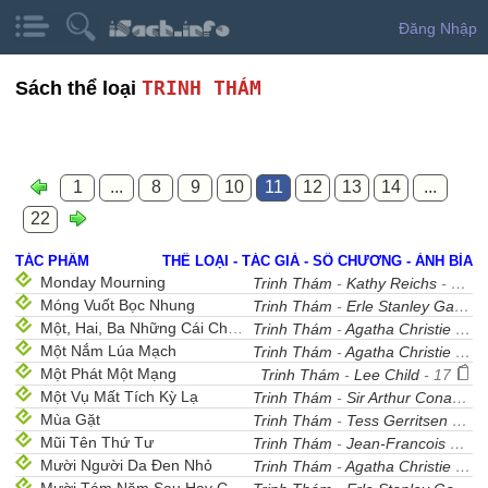
Đăng Nhập
TRINH THÁM
Sách thể loại
1
...
8
9
10
11
12
13
14
...
22
TÁC PHẨM
THỂ LOẠI - TÁC GIẢ - SỐ CHƯƠNG - ẢNH BÌA
Monday Mourning
Trinh Thám
-
Kathy Reichs
- 43
Móng Vuốt Bọc Nhung
Trinh Thám
-
Erle Stanley Gardner
Một, Hai, Ba Những Cái Chết Bí Ẩn
Trinh Thám
-
Agatha Christie
- 11
Một Nắm Lúa Mạch
Trinh Thám
-
Agatha Christie
- 29
Một Phát Một Mạng
Trinh Thám
-
Lee Child
- 17
Một Vụ Mất Tích Kỳ Lạ
Trinh Thám
-
Sir Arthur Conan Doyle
Mùa Gặt
Trinh Thám
-
Tess Gerritsen
- 39
Mũi Tên Thứ Tư
Trinh Thám
-
Jean-Francois Nahmias
Mười Người Da Đen Nhỏ
Trinh Thám
-
Agatha Christie
- 26