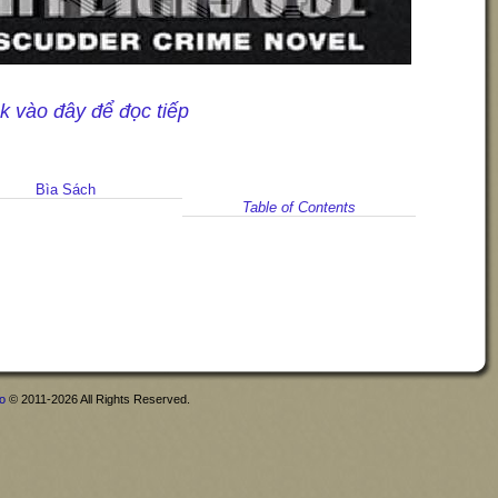
ck vào đây để đọc tiếp
Bìa Sách
Table of Contents
fo
© 2011-2026 All Rights Reserved.