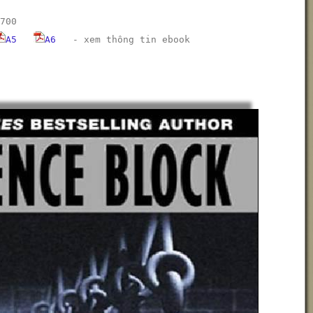
700
A5
A6
-
xem thông tin ebook