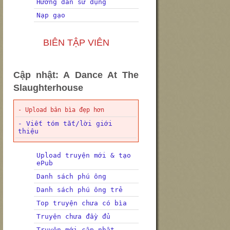
Hướng dẫn sử dụng
Nạp gạo
BIÊN TẬP VIÊN
Cập nhật: A Dance At The
Slaughterhouse
- Upload bản bìa đẹp hơn
- Viết tóm tắt/lời giới
thiệu
Upload truyện mới & tạo
ePub
Danh sách phú ông
Danh sách phú ông trẻ
Top truyện chưa có bìa
Truyện chưa đầy đủ
Truyện mới cập nhật