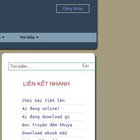
Đăng Nhập
h ▼
Trợ Giúp ▼
LIÊN KẾT NHANH
Chơi bài tiến lên
Ai đang online!
Ai đang download gì
Đọc truyện đêm khuya
Download ebook mẫu