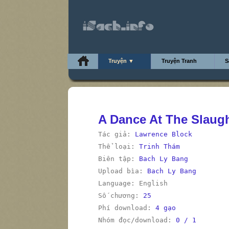
Truyện ▼
Truyện Tranh
S
A Dance At The Slaug
Tác giả:
Lawrence Block
Thể loại:
Trinh Thám
Biên tập:
Bach Ly Bang
Upload bìa:
Bach Ly Bang
Language: English
Số chương:
25
Phí download:
4 gạo
Nhóm đọc/download:
0 / 1