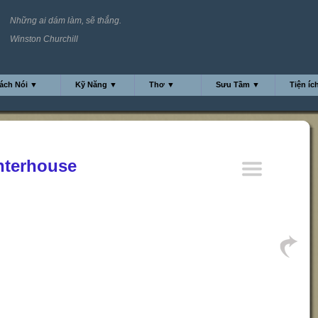
Những ai dám làm, sẽ thắng.
Winston Churchill
ách Nói ▼
Kỹ Năng ▼
Thơ ▼
Sưu Tầm ▼
Tiện íc
hterhouse