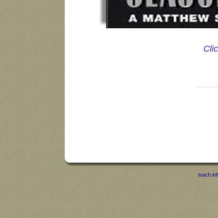
Cli
isach.in