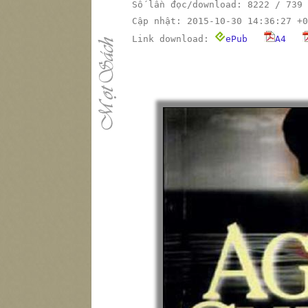
Số lần đọc/download: 8222 / 739
Cập nhật: 2015-10-30 14:36:27 +0
Link download:
ePub
A4