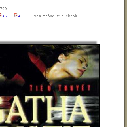
700
A5
A6
-
xem thông tin ebook