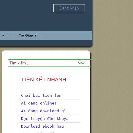
Đăng Nhập
h ▼
Trợ Giúp ▼
LIÊN KẾT NHANH
Chơi bài tiến lên
Ai đang online!
Ai đang download gì
Đọc truyện đêm khuya
Download ebook mẫu