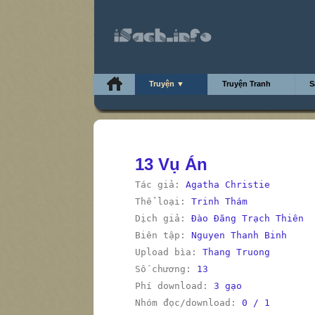
Truyện ▼
Truyện Tranh
S
13 Vụ Án
Tác giả:
Agatha Christie
Thể loại:
Trinh Thám
Dịch giả:
Đào Đăng Trạch Thiên
Biên tập:
Nguyen Thanh Binh
Upload bìa:
Thang Truong
Số chương:
13
Phí download:
3 gạo
Nhóm đọc/download:
0 / 1