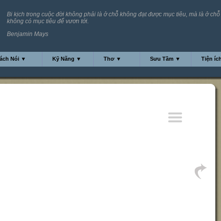
Bi kịch trong cuộc đời không phải là ở chỗ không đạt được mục tiêu, mà là ở chỗ
không có mục tiêu để vươn tới.
Benjamin Mays
ách Nói ▼
Kỹ Năng ▼
Thơ ▼
Sưu Tầm ▼
Tiện íc