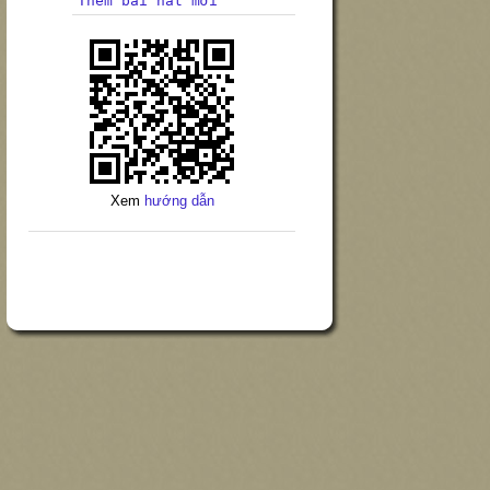
Thêm bài hát mới
Xem
hướng dẫn