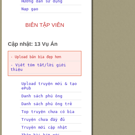
Hướng dẫn sử dụng
Nạp gạo
BIÊN TẬP VIÊN
Cập nhật: 13 Vụ Án
- Upload bản bìa đẹp hơn
- Viết tóm tắt/lời giới
thiệu
Upload truyện mới & tạo
ePub
Danh sách phú ông
Danh sách phú ông trẻ
Top truyện chưa có bìa
Truyện chưa đầy đủ
Truyện mới cập nhật