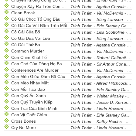
Chuyện Không Công Bố Của Sherlock Holmes
Trinh Thám
-
Enleri Kuin
- 14
Chuyện Xảy Ra Trên Con Tàu Tốc Hành Phương Đông
Trinh Thám
-
Agatha Christie
- 33
Clean Break
Trinh Thám
-
Val McDermid
- 26
Cô Gái Chọc Tổ Ong Bầu
Trinh Thám
-
Stieg Larsson
- 32
Cô Gái Có Vết Bầm Trên Mắt
Trinh Thám
-
Erle Stanley Gardner
Cô Gái Của Bố
Trinh Thám
-
Lisa Scottoline
- 50
Cô Gái Đùa Với Lửa
Trinh Thám
-
Stieg Larsson
- 35
Cô Gái Thứ Ba
Trinh Thám
-
Agatha Christie
- 27
Common Murder
Trinh Thám
-
Val McDermid
- 20
Con Chim Khát Tổ
Trinh Thám
-
Robert Galbraith (J.k.rowling)
Con Chó Của Dòng Họ Baskerville
Trinh Thám
-
Sir Arthur Conan Doyle
Conferences Are Murder
Trinh Thám
-
Val McDermid
- 23
Con Mèo Giữa Đám Bồ Câu
Trinh Thám
-
Agatha Christie
- 26
Con Mèo Nháy Mắt
Trinh Thám
-
Alfred Hitchcock
- 2
Con Mồi Táo Bạo
Trinh Thám
-
Erle Stanley Gardner
Con Quỷ Áo Xanh
Trinh Thám
-
Walter Mosley
- 8
Con Quỷ Truyền Kiếp
Trinh Thám
-
Jessie D. Kerruish
-
Con Trai Của Bình Minh
Trinh Thám
-
Linda Howard
- 28
Con Vịt Chết Chìm
Trinh Thám
-
Erle Stanley Gardner
Cross Bones
Trinh Thám
-
Kathy Reichs
- 44
Cry No More
Trinh Thám
-
Linda Howard
- 32