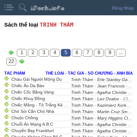
Đăng Nhập
TRINH THÁM
Sách thể loại
1
2
3
4
5
6
7
8
9
...
22
TÁC PHẨM
THỂ LOẠI - TÁC GIẢ - SỐ CHƯƠNG - ẢNH BÌA
Cháu Gái Người Mộng Du
Trinh Thám
-
Erle Stanley Gardner
Chiếc Áo Da Báo
Trinh Thám
-
Jean Francois
- 1
Chiếc Cốc Bằng Vàng
Trinh Thám
-
Agatha Christie
- 1
Chiếc Khuy Đồng
Trinh Thám
-
Lev Ovalov
- 23
Chiếc Măng - Tô Trắng Kẻ Ô Vuông
Trinh Thám
-
Kazimierz Korkozowicz
Chó Sói Cắn Chó Nhà
Trinh Thám
-
Martin Cruz Smith
-
Chuộc Chồng
Trinh Thám
-
Mary Higgins Clark
-
Chuỗi Án Mạng A.B.C
Trinh Thám
-
Agatha Christie
- 37
Chuyến Bay Frankfurt
Trinh Thám
-
Agatha Christie
- 25