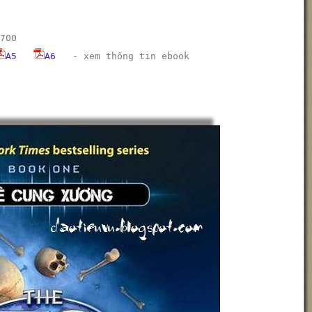
700
A5
A6
-
xem thông tin ebook