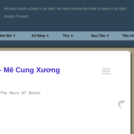
He who lends a book is an idiot. He who returns the book is more of an idiot.
Arabic Proverb
ách Nói ▼
Kỹ Năng ▼
Thơ ▼
Sưu Tầm ▼
Tiện íc
 - Mê Cung Xương
 The Maze Of Bones