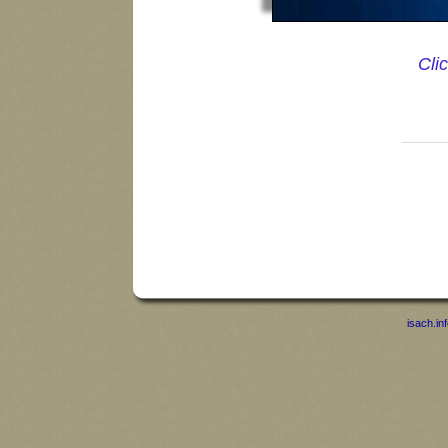
Cli
isach.in