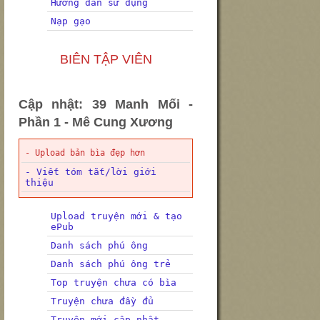
Hướng dẫn sử dụng
Nạp gạo
BIÊN TẬP VIÊN
Cập nhật: 39 Manh Mối -
Phần 1 - Mê Cung Xương
- Upload bản bìa đẹp hơn
- Viết tóm tắt/lời giới
thiệu
Upload truyện mới & tạo
ePub
Danh sách phú ông
Danh sách phú ông trẻ
Top truyện chưa có bìa
Truyện chưa đầy đủ
Truyện mới cập nhật