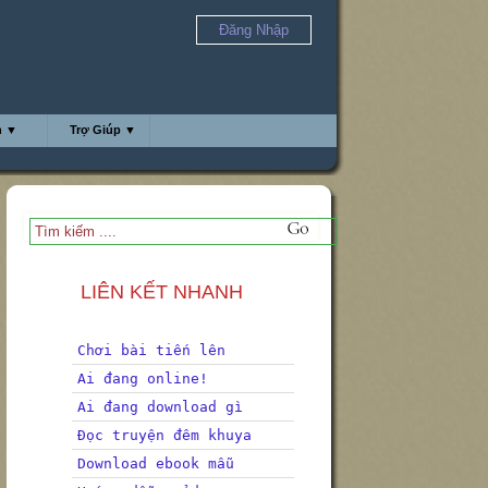
Đăng Nhập
h ▼
Trợ Giúp ▼
LIÊN KẾT NHANH
Chơi bài tiến lên
Ai đang online!
Ai đang download gì
Đọc truyện đêm khuya
Download ebook mẫu