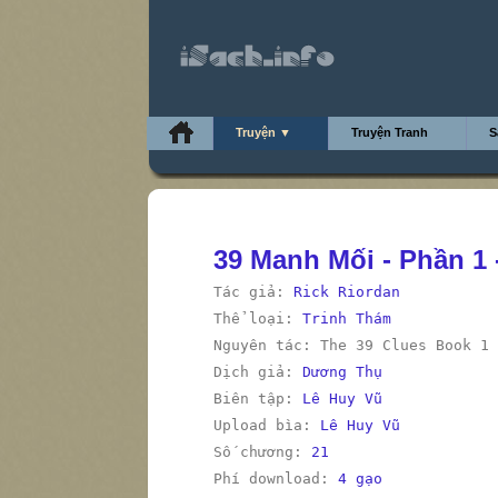
Truyện ▼
Truyện Tranh
S
39 Manh Mối - Phần 1
Tác giả:
Rick Riordan
Thể loại:
Trinh Thám
Nguyên tác: The 39 Clues Book 1
Dịch giả:
Dương Thụ
Biên tập:
Lê Huy Vũ
Upload bìa:
Lê Huy Vũ
Số chương:
21
Phí download:
4 gạo