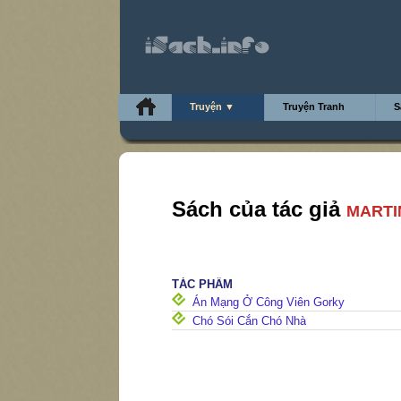
Truyện ▼
Truyện Tranh
S
Sách của tác giả
MARTI
TÁC PHẨM
Án Mạng Ở Công Viên Gorky
Chó Sói Cắn Chó Nhà