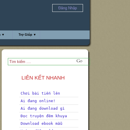
Đăng Nhập
h ▼
Trợ Giúp ▼
LIÊN KẾT NHANH
Chơi bài tiến lên
Ai đang online!
Ai đang download gì
Đọc truyện đêm khuya
Download ebook mẫu