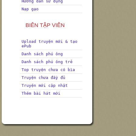
Hướng dẫn sử dụng
Nạp gạo
BIÊN TẬP VIÊN
Upload truyện mới & tạo
ePub
Danh sách phú ông
Danh sách phú ông trẻ
Top truyện chưa có bìa
Truyện chưa đầy đủ
Truyện mới cập nhật
Thêm bài hát mới