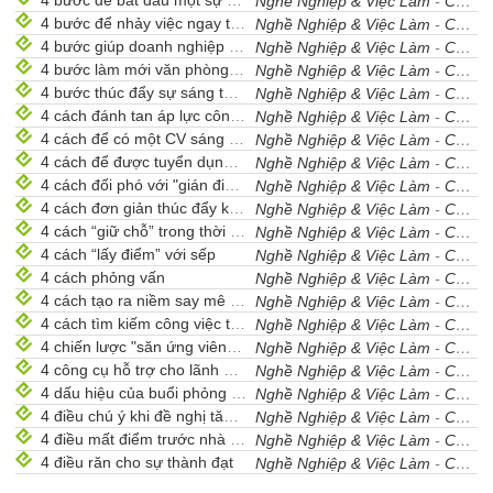
4 bước để bắt đầu một sự nghiệp mới
Nghề Nghiệp & Việc Làm
-
Cẩm Nang Nghề Nghiệp
4 bước để nhảy việc ngay trong công ty
Nghề Nghiệp & Việc Làm
-
Cẩm Nang Nghề Nghiệp
4 bước giúp doanh nghiệp giữ chân người tài
Nghề Nghiệp & Việc Làm
-
Cẩm Nang Nghề Nghiệp
4 bước làm mới văn phòng của bạn
Nghề Nghiệp & Việc Làm
-
Cẩm Nang Nghề Nghiệp
4 bước thúc đẩy sự sáng tạo nơi làm việc
Nghề Nghiệp & Việc Làm
-
Cẩm Nang Nghề Nghiệp
4 cách đánh tan áp lực công việc
Nghề Nghiệp & Việc Làm
-
Cẩm Nang Nghề Nghiệp
4 cách để có một CV sáng tạo
Nghề Nghiệp & Việc Làm
-
Cẩm Nang Nghề Nghiệp
4 cách để được tuyển dụng nhanh hơn
Nghề Nghiệp & Việc Làm
-
Cẩm Nang Nghề Nghiệp
4 cách đối phó với "gián điệp" công sở
Nghề Nghiệp & Việc Làm
-
Cẩm Nang Nghề Nghiệp
4 cách đơn giản thúc đẩy khả năng sáng tạo
Nghề Nghiệp & Việc Làm
-
Cẩm Nang Nghề Nghiệp
4 cách “giữ chỗ” trong thời kì khủng hoảng
Nghề Nghiệp & Việc Làm
-
Cẩm Nang Nghề Nghiệp
4 cách “lấy điểm” với sếp
Nghề Nghiệp & Việc Làm
-
Cẩm Nang Nghề Nghiệp
4 cách phỏng vấn
Nghề Nghiệp & Việc Làm
-
Cẩm Nang Nghề Nghiệp
4 cách tạo ra niềm say mê với công việc
Nghề Nghiệp & Việc Làm
-
Cẩm Nang Nghề Nghiệp
4 cách tìm kiếm công việc tiềm năng
Nghề Nghiệp & Việc Làm
-
Cẩm Nang Nghề Nghiệp
4 chiến lược "săn ứng viên" khi phỏng vấn
Nghề Nghiệp & Việc Làm
-
Cẩm Nang Nghề Nghiệp
4 công cụ hỗ trợ cho lãnh đạo
Nghề Nghiệp & Việc Làm
-
Cẩm Nang Nghề Nghiệp
4 dấu hiệu của buổi phỏng vấn tốt
Nghề Nghiệp & Việc Làm
-
Cẩm Nang Nghề Nghiệp
4 điều chú ý khi đề nghị tăng lương
Nghề Nghiệp & Việc Làm
-
Cẩm Nang Nghề Nghiệp
4 điều mất điểm trước nhà tuyển dụng
Nghề Nghiệp & Việc Làm
-
Cẩm Nang Nghề Nghiệp
4 điều răn cho sự thành đạt
Nghề Nghiệp & Việc Làm
-
Cẩm Nang Nghề Nghiệp