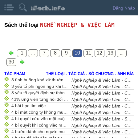
Đăng Nhập
NGHỀ NGHIỆP & VIỆC LÀM
Sách thể loại
1
...
7
8
9
10
11
12
13
...
30
TÁC PHẨM
THỂ LOẠI - TÁC GIẢ - SỐ CHƯƠNG - ẢNH BÌA
3 tình huống khó xử thường gặp nơi công sở
Nghề Nghiệp & Việc Làm
-
Cẩm Nang Nghề Nghiệp
3 yếu tố phi ngôn ngữ khi thương lượng
Nghề Nghiệp & Việc Làm
-
Cẩm Nang Nghề Nghiệp
3 yếu tố quyết định sự thành công của người tìm việc
Nghề Nghiệp & Việc Làm
-
Cẩm Nang Nghề Nghiệp
43% ứng viên từng nói dối nhà tuyển dụng
Nghề Nghiệp & Việc Làm
-
Cẩm Nang Nghề Nghiệp
4 bài học tìm việc
Nghề Nghiệp & Việc Làm
-
Cẩm Nang Nghề Nghiệp
4 bí mật công ty không muốn nhân viên biết
Nghề Nghiệp & Việc Làm
-
Cẩm Nang Nghề Nghiệp
4 bí quyết cứu vãn một cuộc phỏng vấn
Nghề Nghiệp & Việc Làm
-
Sưu Tầm
4 bí quyết khi công việc mới không như ý
Nghề Nghiệp & Việc Làm
-
Cẩm Nang Nghề Nghiệp
4 bước dành cho người muốn đi làm trở lại
Nghề Nghiệp & Việc Làm
-
Cẩm Nang Nghề Nghiệp