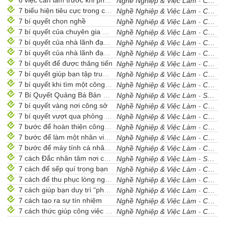
6 việc cần làm trước khi phá sản
Nghề Nghiệp & Việc Làm
-
Cẩm Nang Nghề Nghiệp
7 biểu hiện tiêu cực trong công việc
Nghề Nghiệp & Việc Làm
-
Cẩm Nang Nghề Nghiệp
7 bí quyết chọn nghề
Nghề Nghiệp & Việc Làm
-
Cẩm Nang Nghề Nghiệp
7 bí quyết của chuyên gia bán hàng thành công
Nghề Nghiệp & Việc Làm
-
Cẩm Nang Nghề Nghiệp
7 bí quyết của nhà lãnh đạo truyền cảm (phần 1)
Nghề Nghiệp & Việc Làm
-
Cẩm Nang Nghề Nghiệp
7 bí quyết của nhà lãnh đạo truyền cảm (phần 2)
Nghề Nghiệp & Việc Làm
-
Cẩm Nang Nghề Nghiệp
7 bí quyết để được thăng tiến
Nghề Nghiệp & Việc Làm
-
Cẩm Nang Nghề Nghiệp
7 bí quyết giúp bạn tập trung làm việc
Nghề Nghiệp & Việc Làm
-
Cẩm Nang Nghề Nghiệp
7 bí quyết khi tìm một công việc mới
Nghề Nghiệp & Việc Làm
-
Cẩm Nang Nghề Nghiệp
7 Bí Quyết Quảng Bá Bản Thân
Nghề Nghiệp & Việc Làm
-
Sưu Tầm
7 bí quyết vàng nơi công sở
Nghề Nghiệp & Việc Làm
-
Cẩm Nang Nghề Nghiệp
7 bí quyết vượt qua phỏng vấn
Nghề Nghiệp & Việc Làm
-
Cẩm Nang Nghề Nghiệp
7 bước để hoàn thiện công việc hơn nữa
Nghề Nghiệp & Việc Làm
-
Cẩm Nang Nghề Nghiệp
7 bước để làm một nhân viên PR chuyên nghiệp
Nghề Nghiệp & Việc Làm
-
Cẩm Nang Nghề Nghiệp
7 bước để máy tính cá nhân chạy tốt
Nghề Nghiệp & Việc Làm
-
Cẩm Nang Nghề Nghiệp
7 cách Đắc nhân tâm nơi công sở
Nghề Nghiệp & Việc Làm
-
Sưu Tầm
7 cách để sếp quí trọng bạn
Nghề Nghiệp & Việc Làm
-
Cẩm Nang Nghề Nghiệp
7 cách để thu phục lòng người
Nghề Nghiệp & Việc Làm
-
Cẩm Nang Nghề Nghiệp
7 cách giúp bạn duy trì “phong độ” làm việc
Nghề Nghiệp & Việc Làm
-
Cẩm Nang Nghề Nghiệp
7 cách tạo ra sự tín nhiệm
Nghề Nghiệp & Việc Làm
-
Cẩm Nang Nghề Nghiệp
7 cách thức giúp công việc trở nên thú vị hơn
Nghề Nghiệp & Việc Làm
-
Cẩm Nang Nghề Nghiệp