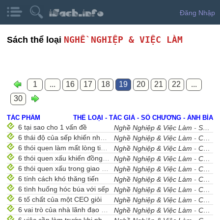
Đăng Nhập
NGHỀ NGHIỆP & VIỆC LÀM
Sách thể loại
1
...
16
17
18
19
20
21
22
...
30
TÁC PHẨM
THỂ LOẠI - TÁC GIẢ - SỐ CHƯƠNG - ẢNH BÌA
6 tại sao cho 1 vấn đề
Nghề Nghiệp & Việc Làm
-
Sưu Tầm
6 thái độ của sếp khiến nhân viên hài lòng
Nghề Nghiệp & Việc Làm
-
Cẩm Nang Nghề Nghiệp
6 thói quen làm mất lòng tin nơi công sở
Nghề Nghiệp & Việc Làm
-
Cẩm Nang Nghề Nghiệp
6 thói quen xấu khiến đồng nghiệp không tin
Nghề Nghiệp & Việc Làm
-
Cẩm Nang Nghề Nghiệp
6 thói quen xấu trong giao tiếp
Nghề Nghiệp & Việc Làm
-
Cẩm Nang Nghề Nghiệp
6 tính cách khó thăng tiến
Nghề Nghiệp & Việc Làm
-
Cẩm Nang Nghề Nghiệp
6 tình huống hóc búa với sếp
Nghề Nghiệp & Việc Làm
-
Cẩm Nang Nghề Nghiệp
6 tố chất của một CEO giỏi
Nghề Nghiệp & Việc Làm
-
Cẩm Nang Nghề Nghiệp
6 vai trò của nhà lãnh đạo hiện đại
Nghề Nghiệp & Việc Làm
-
Cẩm Nang Nghề Nghiệp