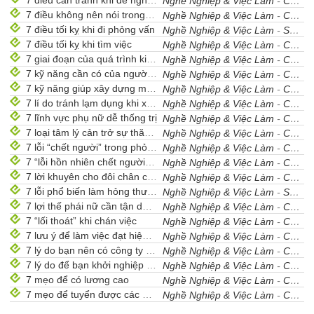
7 điều cần tránh khi đề nghị tăng lương
Nghề Nghiệp & Việc Làm
-
Cẩm Nang Nghề Nghiệp
7 điều không nên nói trong cuộc phỏng vấn
Nghề Nghiệp & Việc Làm
-
Cẩm Nang Nghề Nghiệp
7 điều tối kỵ khi đi phỏng vấn
Nghề Nghiệp & Việc Làm
-
Sưu Tầm
7 điều tối kỵ khi tìm việc
Nghề Nghiệp & Việc Làm
-
Cẩm Nang Nghề Nghiệp
7 giai đoạn của quá trình kinh doanh (Phần 2)
Nghề Nghiệp & Việc Làm
-
Cẩm Nang Nghề Nghiệp
7 kỹ năng cần có của người quản lý dự án
Nghề Nghiệp & Việc Làm
-
Cẩm Nang Nghề Nghiệp
7 kỹ năng giúp xây dựng mối quan hệ bền vững
Nghề Nghiệp & Việc Làm
-
Cẩm Nang Nghề Nghiệp
7 lí do tránh lạm dụng khi xin nghỉ việc
Nghề Nghiệp & Việc Làm
-
Cẩm Nang Nghề Nghiệp
7 lĩnh vực phụ nữ dễ thống trị
Nghề Nghiệp & Việc Làm
-
Cẩm Nang Nghề Nghiệp
7 loại tâm lý cản trở sự thăng tiến
Nghề Nghiệp & Việc Làm
-
Cẩm Nang Nghề Nghiệp
7 lỗi “chết người” trong phỏng vấn
Nghề Nghiệp & Việc Làm
-
Cẩm Nang Nghề Nghiệp
7 “lỗi hồn nhiên chết người” tại công sở
Nghề Nghiệp & Việc Làm
-
Cẩm Nang Nghề Nghiệp
7 lời khuyên cho đôi chân của nhân viên văn phòng
Nghề Nghiệp & Việc Làm
-
Cẩm Nang Nghề Nghiệp
7 lỗi phổ biến làm hỏng thư tìm việc
Nghề Nghiệp & Việc Làm
-
Sưu Tầm
7 lợi thế phái nữ cần tận dụng khi làm việc
Nghề Nghiệp & Việc Làm
-
Cẩm Nang Nghề Nghiệp
7 “lối thoát” khi chán việc
Nghề Nghiệp & Việc Làm
-
Cẩm Nang Nghề Nghiệp
7 lưu ý để làm việc đạt hiệu quả
Nghề Nghiệp & Việc Làm
-
Cẩm Nang Nghề Nghiệp
7 lý do bạn nên có công ty riêng
Nghề Nghiệp & Việc Làm
-
Cẩm Nang Nghề Nghiệp
7 lý do để bạn khởi nghiệp kinh doanh
Nghề Nghiệp & Việc Làm
-
Cẩm Nang Nghề Nghiệp
7 mẹo để có lương cao
Nghề Nghiệp & Việc Làm
-
Cẩm Nang Nghề Nghiệp
7 mẹo để tuyển được các nhân viên hoàn hảo (phần 1)
Nghề Nghiệp & Việc Làm
-
Cẩm Nang Nghề Nghiệp