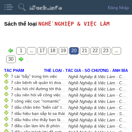
Đăng Nhập
NGHỀ NGHIỆP & VIỆC LÀM
Sách thể loại
1
...
17
18
19
20
21
22
23
...
30
TÁC PHẨM
THỂ LOẠI - TÁC GIẢ - SỐ CHƯƠNG - ẢNH BÌA
7 cái “bẫy” trong tìm việc
Nghề Nghiệp & Việc Làm
-
Cẩm Nang Nghề Nghiệp
7 căn bệnh về quản trị doanh nghiệp Việt Nam
Nghề Nghiệp & Việc Làm
-
Cẩm Nang Nghề Nghiệp
7 câu hỏi chỉ đường tới thành công
Nghề Nghiệp & Việc Làm
-
Cẩm Nang Nghề Nghiệp
7 câu nên hỏi về công việc mới
Nghề Nghiệp & Việc Làm
-
Cẩm Nang Nghề Nghiệp
7 công việc cực “romantic”
Nghề Nghiệp & Việc Làm
-
Cẩm Nang Nghề Nghiệp
7 dấu chân trên "biển cát" thời gian
Nghề Nghiệp & Việc Làm
-
Cẩm Nang Nghề Nghiệp
7 dấu hiệu bạn sắp bị sa thải
Nghề Nghiệp & Việc Làm
-
Sưu Tầm
7 dấu hiệu cho thấy bạn làm việc không hiệu quả
Nghề Nghiệp & Việc Làm
-
Cẩm Nang Nghề Nghiệp
7 điều cần làm khi đi phỏng vấn ở công ty lớn
Nghề Nghiệp & Việc Làm
-
Cẩm Nang Nghề Nghiệp