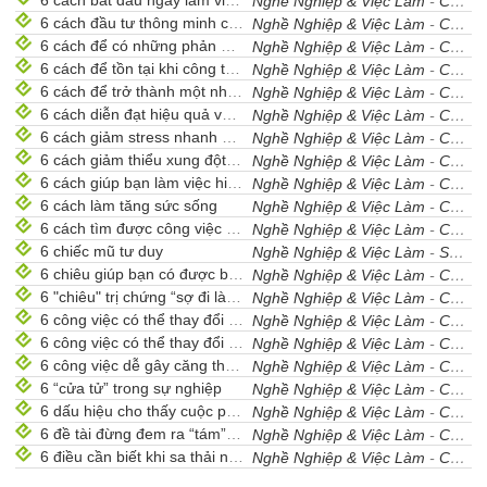
6 cách bắt đầu ngày làm việc mới
Nghề Nghiệp & Việc Làm
-
Cẩm Nang Nghề Nghiệp
6 cách đầu tư thông minh cho sự nghiệp
Nghề Nghiệp & Việc Làm
-
Cẩm Nang Nghề Nghiệp
6 cách để có những phản hồi từ khách
Nghề Nghiệp & Việc Làm
-
Cẩm Nang Nghề Nghiệp
6 cách để tồn tại khi công ty sát nhập
Nghề Nghiệp & Việc Làm
-
Cẩm Nang Nghề Nghiệp
6 cách để trở thành một nhà quản lý giỏi.
Nghề Nghiệp & Việc Làm
-
Cẩm Nang Nghề Nghiệp
6 cách diễn đạt hiệu quả với cấp dưới
Nghề Nghiệp & Việc Làm
-
Cẩm Nang Nghề Nghiệp
6 cách giảm stress nhanh ở công sở
Nghề Nghiệp & Việc Làm
-
Cẩm Nang Nghề Nghiệp
6 cách giảm thiểu xung đột với đồng nghiệp
Nghề Nghiệp & Việc Làm
-
Cẩm Nang Nghề Nghiệp
6 cách giúp bạn làm việc hiệu quả hơn
Nghề Nghiệp & Việc Làm
-
Cẩm Nang Nghề Nghiệp
6 cách làm tăng sức sống
Nghề Nghiệp & Việc Làm
-
Cẩm Nang Nghề Nghiệp
6 cách tìm được công việc hoàn hảo
Nghề Nghiệp & Việc Làm
-
Cẩm Nang Nghề Nghiệp
6 chiếc mũ tư duy
Nghề Nghiệp & Việc Làm
-
Sưu Tầm
6 chiêu giúp bạn có được bộ hồ sơ lý tưởng
Nghề Nghiệp & Việc Làm
-
Cẩm Nang Nghề Nghiệp
6 "chiêu" trị chứng “sợ đi làm”
Nghề Nghiệp & Việc Làm
-
Cẩm Nang Nghề Nghiệp
6 công việc có thể thay đổi cuộc sống của bạn (Phần 1)
Nghề Nghiệp & Việc Làm
-
Cẩm Nang Nghề Nghiệp
6 công việc có thể thay đổi cuộc sống của bạn (Phần 2)
Nghề Nghiệp & Việc Làm
-
Cẩm Nang Nghề Nghiệp
6 công việc dễ gây căng thẳng
Nghề Nghiệp & Việc Làm
-
Cẩm Nang Nghề Nghiệp
6 “cửa tử” trong sự nghiệp
Nghề Nghiệp & Việc Làm
-
Cẩm Nang Nghề Nghiệp
6 dấu hiệu cho thấy cuộc phỏng vấn của bạn khá thành công
Nghề Nghiệp & Việc Làm
-
Cẩm Nang Nghề Nghiệp
6 đề tài đừng đem ra “tám” ở công sở
Nghề Nghiệp & Việc Làm
-
Cẩm Nang Nghề Nghiệp
6 điều cần biết khi sa thải nhân viên
Nghề Nghiệp & Việc Làm
-
Cẩm Nang Nghề Nghiệp