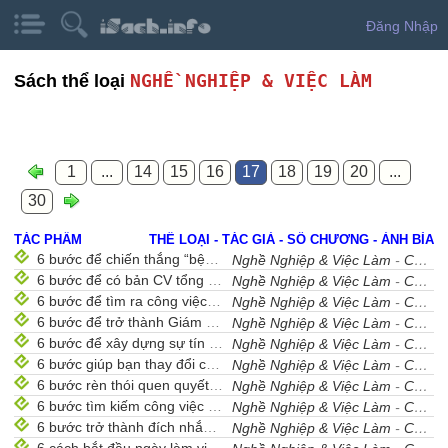
Đăng Nhập
NGHỀ NGHIỆP & VIỆC LÀM
Sách thể loại
1
...
14
15
16
17
18
19
20
...
30
TÁC PHẨM
THỂ LOẠI - TÁC GIẢ - SỐ CHƯƠNG - ẢNH BÌA
6 bước để chiến thắng “bệnh” lưỡng lự
Nghề Nghiệp & Việc Làm
-
Cẩm Nang Nghề Nghiệp
6 bước để có bản CV tổng hợp hoàn hảo
Nghề Nghiệp & Việc Làm
-
Cẩm Nang Nghề Nghiệp
6 bước để tìm ra công việc bạn thật sự mong muốn
Nghề Nghiệp & Việc Làm
-
Cẩm Nang Nghề Nghiệp
6 bước để trở thành Giám đốc PR
Nghề Nghiệp & Việc Làm
-
Cẩm Nang Nghề Nghiệp
6 bước để xây dựng sự tín nhiệm nơi công sở
Nghề Nghiệp & Việc Làm
-
Cẩm Nang Nghề Nghiệp
6 bước giúp bạn thay đổi công việc thành công
Nghề Nghiệp & Việc Làm
-
Cẩm Nang Nghề Nghiệp
6 bước rèn thói quen quyết đoán trong công việc
Nghề Nghiệp & Việc Làm
-
Cẩm Nang Nghề Nghiệp
6 bước tìm kiếm công việc hoàn hảo
Nghề Nghiệp & Việc Làm
-
Cẩm Nang Nghề Nghiệp
6 bước trở thành đích nhắm của người lao động
Nghề Nghiệp & Việc Làm
-
Cẩm Nang Nghề Nghiệp