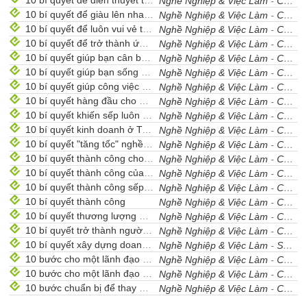
10 bí quyết để diễn thuyết thành công
Nghề Nghiệp & Việc Làm
-
Cẩm Nang Nghề Nghiệp
10 bí quyết để giàu lên nhanh chóng
Nghề Nghiệp & Việc Làm
-
Cẩm Nang Nghề Nghiệp
10 bí quyết để luôn vui vẻ trong công việc
Nghề Nghiệp & Việc Làm
-
Cẩm Nang Nghề Nghiệp
10 bí quyết để trở thành ứng viên xuất sắc trong ngành IT ở châu Á
Nghề Nghiệp & Việc Làm
-
Cẩm Nang Nghề Nghiệp
10 bí quyết giúp bạn cân bằng cuộc sống và công việc
Nghề Nghiệp & Việc Làm
-
Cẩm Nang Nghề Nghiệp
10 bí quyết giúp bạn sống có mục đích
Nghề Nghiệp & Việc Làm
-
Cẩm Nang Nghề Nghiệp
10 bí quyết giúp công việc đi đúng hướng
Nghề Nghiệp & Việc Làm
-
Cẩm Nang Nghề Nghiệp
10 bí quyết hàng đầu cho nhân viên thực tập
Nghề Nghiệp & Việc Làm
-
Cẩm Nang Nghề Nghiệp
10 bí quyết khiến sếp luôn hài lòng
Nghề Nghiệp & Việc Làm
-
Cẩm Nang Nghề Nghiệp
10 bí quyết kinh doanh ở Trung Quốc
Nghề Nghiệp & Việc Làm
-
Cẩm Nang Nghề Nghiệp
10 bí quyết "tăng tốc" nghề nghiệp
Nghề Nghiệp & Việc Làm
-
Cẩm Nang Nghề Nghiệp
10 bí quyết thành công cho sinh viên kỹ thuật
Nghề Nghiệp & Việc Làm
-
Cẩm Nang Nghề Nghiệp
10 bí quyết thành công của người Hàn Quốc
Nghề Nghiệp & Việc Làm
-
Cẩm Nang Nghề Nghiệp
10 bí quyết thành công sếp nên nói nhưng sẽ không bao giờ nói
Nghề Nghiệp & Việc Làm
-
Cẩm Nang Nghề Nghiệp
10 bí quyết thành công
Nghề Nghiệp & Việc Làm
-
Cẩm Nang Nghề Nghiệp
10 bí quyết thương lượng để có mức lương tốt hơn.
Nghề Nghiệp & Việc Làm
-
Cẩm Nang Nghề Nghiệp
10 bí quyết trở thành người quản lý giỏi
Nghề Nghiệp & Việc Làm
-
Cẩm Nang Nghề Nghiệp
10 bí quyết xây dựng doanh nghiệp của Sam Walton
Nghề Nghiệp & Việc Làm
-
Sưu Tầm
10 bước cho một lãnh đạo lớn - phần 1
Nghề Nghiệp & Việc Làm
-
Cẩm Nang Nghề Nghiệp
10 bước cho một lãnh đạo lớn - phần 2
Nghề Nghiệp & Việc Làm
-
Cẩm Nang Nghề Nghiệp
10 bước chuẩn bị để thay đổi công việc
Nghề Nghiệp & Việc Làm
-
Cẩm Nang Nghề Nghiệp