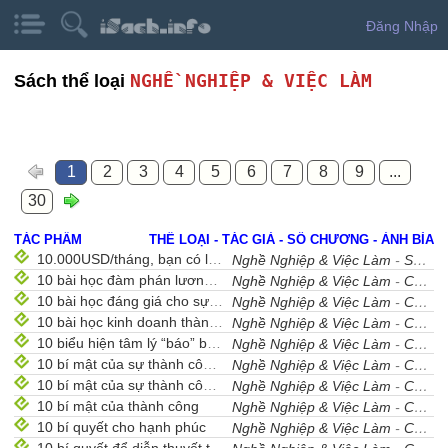
Đăng Nhập
NGHỀ NGHIỆP & VIỆC LÀM
Sách thể loại
1
2
3
4
5
6
7
8
9
...
30
TÁC PHẨM
THỂ LOẠI - TÁC GIẢ - SỐ CHƯƠNG - ẢNH BÌA
10.000USD/tháng, bạn có làm không?
Nghề Nghiệp & Việc Làm
-
Sưu Tầm
10 bài học đàm phán lương bổng với nhà tuyển dụng
Nghề Nghiệp & Việc Làm
-
Cẩm Nang Nghề Nghiệp
10 bài học đáng giá cho sự nghiệp năm mới 2008
Nghề Nghiệp & Việc Làm
-
Cẩm Nang Nghề Nghiệp
10 bài học kinh doanh thành công
Nghề Nghiệp & Việc Làm
-
Cẩm Nang Nghề Nghiệp
10 biểu hiện tâm lý “báo” bạn nên nghỉ việc
Nghề Nghiệp & Việc Làm
-
Cẩm Nang Nghề Nghiệp
10 bí mật của sự thành công (phần 1)
Nghề Nghiệp & Việc Làm
-
Cẩm Nang Nghề Nghiệp
10 bí mật của sự thành công (phần 2)
Nghề Nghiệp & Việc Làm
-
Cẩm Nang Nghề Nghiệp
10 bí mật của thành công
Nghề Nghiệp & Việc Làm
-
Cẩm Nang Nghề Nghiệp
10 bí quyết cho hạnh phúc
Nghề Nghiệp & Việc Làm
-
Cẩm Nang Nghề Nghiệp