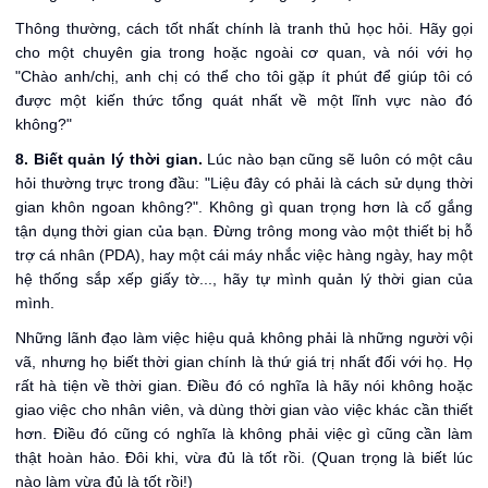
Thông thường, cách tốt nhất chính là tranh thủ học hỏi. Hãy gọi
cho một chuyên gia trong hoặc ngoài cơ quan, và nói với họ
"Chào anh/chị, anh chị có thể cho tôi gặp ít phút để giúp tôi có
được một kiến thức tổng quát nhất về một lĩnh vực nào đó
không?"
8. Biết quản lý thời gian.
Lúc nào bạn cũng sẽ luôn có một câu
hỏi thường trực trong đầu: "Liệu đây có phải là cách sử dụng thời
gian khôn ngoan không?". Không gì quan trọng hơn là cố gắng
tận dụng thời gian của bạn. Đừng trông mong vào một thiết bị hỗ
trợ cá nhân (PDA), hay một cái máy nhắc việc hàng ngày, hay một
hệ thống sắp xếp giấy tờ..., hãy tự mình quản lý thời gian của
mình.
Những lãnh đạo làm việc hiệu quả không phải là những người vội
vã, nhưng họ biết thời gian chính là thứ giá trị nhất đối với họ. Họ
rất hà tiện về thời gian. Điều đó có nghĩa là hãy nói không hoặc
giao việc cho nhân viên, và dùng thời gian vào việc khác cần thiết
hơn. Điều đó cũng có nghĩa là không phải việc gì cũng cần làm
thật hoàn hảo. Đôi khi, vừa đủ là tốt rồi. (Quan trọng là biết lúc
nào làm vừa đủ là tốt rồi!)