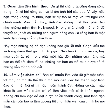
9. Quan tâm đến hình thức
. Dù gì thì chúng ta cũng đang sống
trong một xã hội nông cạn và bị ám ảnh bởi sắc đẹp. Vì vậy, nếu
bạn trông không ưa nhìn, bạn sẽ tự tạo ra một vài trở ngại cho
chính mình. May mắn thay, lãnh đạo không nhất thiết phải đẹp
như những minh tinh Hollywood. Nhưng chải chuốt một chút để
thuyết phục tất cả những con người nông cạn kia rằng bạn là một
lãnh đạo, cũng chẳng phải thừa.
Hãy mặc những bộ đồ đẹp không bao giờ lỗi mốt. Chọn kiểu tóc
và trang điểm thật giản dị. Bí quyết: Nếu bạn không giàu có, hãy
mua quần áo rẻ nhưng phải mới, hãy đến những cửa hàng mà
bạn có thể tiết kiệm tối đa, những nơi bạn có thể mua được đồ rẻ
nhưng vẫn tốt như đồ đắt.
10. Làm việc chăm chỉ.
Bạn chỉ muốn làm việc 40 giờ một tuần,
tốt thôi, nhưng đã thế thì đừng mơ đến việc trở thành một lãnh
đạo lớn nhé. Nói gì thì nói, muốn thành đạt, không có cách nào
khác là làm việc chăm chỉ và làm việc một cách khôn ngoan.
Không chỉ làm việc để đạt được nhiều thành công, một lãnh đạo
mẫn cán còn tạo ra tấm gương tốt cho nhân viên của chính họ noi
theo.