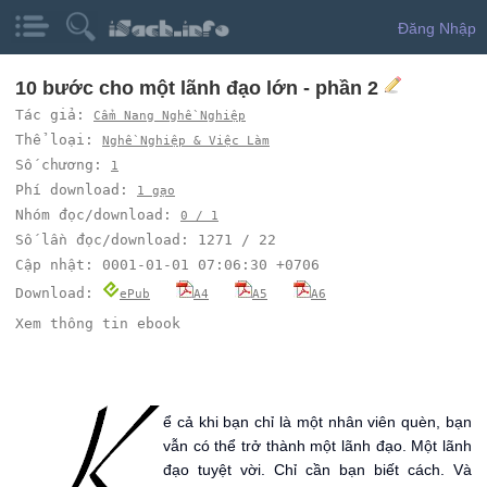
Đăng Nhập
10 bước cho một lãnh đạo lớn - phần 2
Tác giả:
Cẩm Nang Nghề Nghiệp
Thể loại:
Nghề Nghiệp & Việc Làm
Số chương:
1
Phí download:
1 gạo
Nhóm đọc/download:
0 / 1
Số lần đọc/download: 1271 / 22
Cập nhật: 0001-01-01 07:06:30 +0706
Download:
ePub
A4
A5
A6
Xem thông tin ebook
K
ể cả khi bạn chỉ là một nhân viên quèn, bạn
vẫn có thể trở thành một lãnh đạo. Một lãnh
đạo tuyệt vời. Chỉ cần bạn biết cách. Và