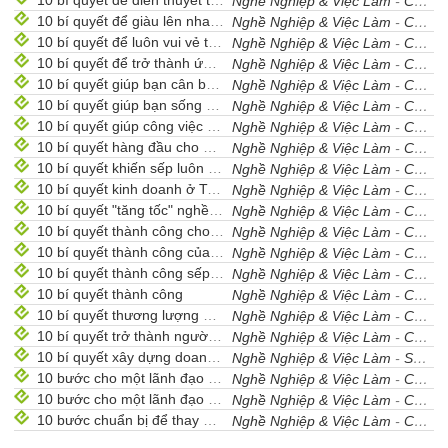
10 bí quyết để diễn thuyết thành công
Nghề Nghiệp & Việc Làm
-
Cẩm Nang Nghề Nghiệp
10 bí quyết để giàu lên nhanh chóng
Nghề Nghiệp & Việc Làm
-
Cẩm Nang Nghề Nghiệp
10 bí quyết để luôn vui vẻ trong công việc
Nghề Nghiệp & Việc Làm
-
Cẩm Nang Nghề Nghiệp
10 bí quyết để trở thành ứng viên xuất sắc trong ngành IT ở châu Á
Nghề Nghiệp & Việc Làm
-
Cẩm Nang Nghề Nghiệp
10 bí quyết giúp bạn cân bằng cuộc sống và công việc
Nghề Nghiệp & Việc Làm
-
Cẩm Nang Nghề Nghiệp
10 bí quyết giúp bạn sống có mục đích
Nghề Nghiệp & Việc Làm
-
Cẩm Nang Nghề Nghiệp
10 bí quyết giúp công việc đi đúng hướng
Nghề Nghiệp & Việc Làm
-
Cẩm Nang Nghề Nghiệp
10 bí quyết hàng đầu cho nhân viên thực tập
Nghề Nghiệp & Việc Làm
-
Cẩm Nang Nghề Nghiệp
10 bí quyết khiến sếp luôn hài lòng
Nghề Nghiệp & Việc Làm
-
Cẩm Nang Nghề Nghiệp
10 bí quyết kinh doanh ở Trung Quốc
Nghề Nghiệp & Việc Làm
-
Cẩm Nang Nghề Nghiệp
10 bí quyết "tăng tốc" nghề nghiệp
Nghề Nghiệp & Việc Làm
-
Cẩm Nang Nghề Nghiệp
10 bí quyết thành công cho sinh viên kỹ thuật
Nghề Nghiệp & Việc Làm
-
Cẩm Nang Nghề Nghiệp
10 bí quyết thành công của người Hàn Quốc
Nghề Nghiệp & Việc Làm
-
Cẩm Nang Nghề Nghiệp
10 bí quyết thành công sếp nên nói nhưng sẽ không bao giờ nói
Nghề Nghiệp & Việc Làm
-
Cẩm Nang Nghề Nghiệp
10 bí quyết thành công
Nghề Nghiệp & Việc Làm
-
Cẩm Nang Nghề Nghiệp
10 bí quyết thương lượng để có mức lương tốt hơn.
Nghề Nghiệp & Việc Làm
-
Cẩm Nang Nghề Nghiệp
10 bí quyết trở thành người quản lý giỏi
Nghề Nghiệp & Việc Làm
-
Cẩm Nang Nghề Nghiệp
10 bí quyết xây dựng doanh nghiệp của Sam Walton
Nghề Nghiệp & Việc Làm
-
Sưu Tầm
10 bước cho một lãnh đạo lớn - phần 1
Nghề Nghiệp & Việc Làm
-
Cẩm Nang Nghề Nghiệp
10 bước cho một lãnh đạo lớn - phần 2
Nghề Nghiệp & Việc Làm
-
Cẩm Nang Nghề Nghiệp
10 bước chuẩn bị để thay đổi công việc
Nghề Nghiệp & Việc Làm
-
Cẩm Nang Nghề Nghiệp