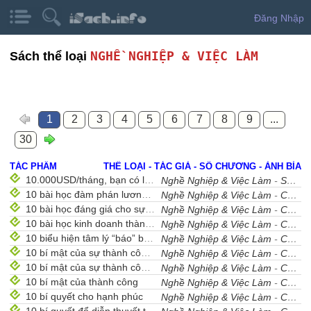
Đăng Nhập
NGHỀ NGHIỆP & VIỆC LÀM
Sách thể loại
1
2
3
4
5
6
7
8
9
...
30
TÁC PHẨM
THỂ LOẠI - TÁC GIẢ - SỐ CHƯƠNG - ẢNH BÌA
10.000USD/tháng, bạn có làm không?
Nghề Nghiệp & Việc Làm
-
Sưu Tầm
10 bài học đàm phán lương bổng với nhà tuyển dụng
Nghề Nghiệp & Việc Làm
-
Cẩm Nang Nghề Nghiệp
10 bài học đáng giá cho sự nghiệp năm mới 2008
Nghề Nghiệp & Việc Làm
-
Cẩm Nang Nghề Nghiệp
10 bài học kinh doanh thành công
Nghề Nghiệp & Việc Làm
-
Cẩm Nang Nghề Nghiệp
10 biểu hiện tâm lý “báo” bạn nên nghỉ việc
Nghề Nghiệp & Việc Làm
-
Cẩm Nang Nghề Nghiệp
10 bí mật của sự thành công (phần 1)
Nghề Nghiệp & Việc Làm
-
Cẩm Nang Nghề Nghiệp
10 bí mật của sự thành công (phần 2)
Nghề Nghiệp & Việc Làm
-
Cẩm Nang Nghề Nghiệp
10 bí mật của thành công
Nghề Nghiệp & Việc Làm
-
Cẩm Nang Nghề Nghiệp
10 bí quyết cho hạnh phúc
Nghề Nghiệp & Việc Làm
-
Cẩm Nang Nghề Nghiệp