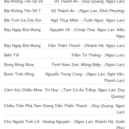
Bài Không Tên Số 50
Vũ Thành An
- (
Duy Quang
,
Ngọc Lan
)
Bài Không Tên Số 7
Vũ Thành An
- (
Ngọc Lan
,
Elvis Phương
)
Bài Tình Ca Cho Em
Ngô Thụy Miên
- (
Tuấn Ngọc
,
Ngọc Lan
)
Bảy Ngày Đợi Mong
Nguyên Vũ
- (
Cindy Thai
,
Ngọc Lan
,
Kiều
Nga
)
Bảy Ngày Đợi Mong
Trần Thiện Thanh
- (
Khánh Hà
,
Ngọc Lan
)
Biển Tối
Trầm Tử Thiêng
- (
Ngọc Lan
)
Bong Bóng Mưa
Trịnh Nam Sơn
,
Mộng Điệp
- (
Ngọc Lan
)
Bước Tình Hồng
Nguyễn Trung Cang
- (
Ngọc Lan
,
Nghi Vân
,
Thanh Lan
)
Cảm Xúc Chiều Mưa
Từ Huy
- (
Tam Ca Áo Trắng
,
Ngọc Lan
,
Duy
Quang
)
Chiều Trên Phá Tam Giang
Trần Thiện Thanh
- (
Duy Quang
,
Ngọc
Lan
)
Cho Người Tình Lỡ
Hoàng Nguyên
- (
Ngọc Lan
,
Khánh Hà
,
Xuân
Phú
)