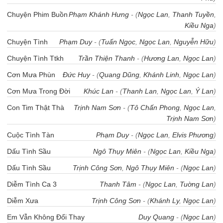
Chuyện Phim Buồn
Phạm Khánh Hưng
- (
Ngọc Lan
,
Thanh Tuyền
,
Kiều Nga
)
Chuyện Tình
Phạm Duy
- (
Tuấn Ngọc
,
Ngọc Lan
,
Nguyễn Hữu
)
Chuyện Tình Ttkh
Trần Thiện Thanh
- (
Hương Lan
,
Ngọc Lan
)
Cơn Mưa Phùn
Đức Huy
- (
Quang Dũng
,
Khánh Linh
,
Ngọc Lan
)
Cơn Mưa Trong Đời
Khúc Lan
- (
Thanh Lan
,
Ngọc Lan
,
Ý Lan
)
Con Tim Thật Thà
Trịnh Nam Sơn
- (
Tô Chấn Phong
,
Ngọc Lan
,
Trịnh Nam Sơn
)
Cuộc Tình Tàn
Phạm Duy
- (
Ngọc Lan
,
Elvis Phương
)
Dấu Tình Sầu
Ngô Thụy Miên
- (
Ngọc Lan
,
Kiều Nga
)
Dấu Tình Sầu
Trịnh Công Sơn
,
Ngô Thụy Miên
- (
Ngọc Lan
)
Diễm Tình Ca 3
Thanh Tâm
- (
Ngọc Lan
,
Tuờng Lan
)
Diễm Xưa
Trịnh Công Sơn
- (
Khánh Ly
,
Ngọc Lan
)
Em Vẫn Không Đổi Thay
Duy Quang
- (
Ngọc Lan
)