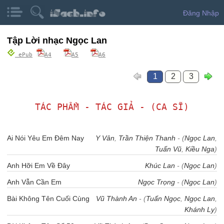
Đăng Nhập
Tập Lời nhạc Ngọc Lan
ePub
A4
A5
A6
1
2
3
TÁC PHẨM - TÁC GIẢ - (CA SĨ)
Ai Nói Yêu Em Đêm Nay
Y Vân
,
Trần Thiện Thanh
- (
Ngọc Lan
,
Tuấn Vũ
,
Kiều Nga
)
Anh Hỡi Em Về Đây
Khúc Lan
- (
Ngọc Lan
)
Anh Vẫn Cần Em
Ngọc Trọng
- (
Ngọc Lan
)
Bài Không Tên Cuối Cùng
Vũ Thành An
- (
Tuấn Ngọc
,
Ngọc Lan
,
Khánh Ly
)