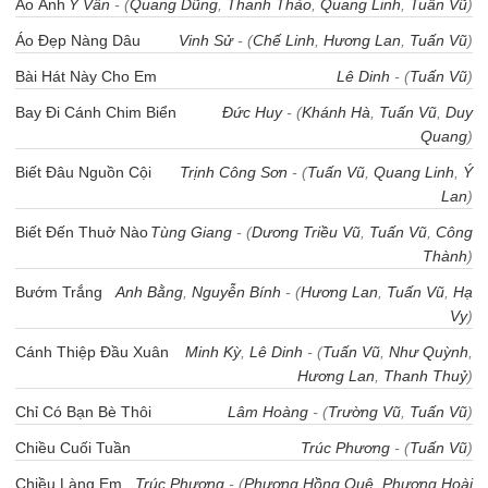
Ảo Ảnh
Y Vân
- (
Quang Dũng
,
Thanh Thảo
,
Quang Linh
,
Tuấn Vũ
)
Áo Đẹp Nàng Dâu
Vinh Sử
- (
Chế Linh
,
Hương Lan
,
Tuấn Vũ
)
Bài Hát Này Cho Em
Lê Dinh
- (
Tuấn Vũ
)
Bay Đi Cánh Chim Biển
Đức Huy
- (
Khánh Hà
,
Tuấn Vũ
,
Duy
Quang
)
Biết Đâu Nguồn Cội
Trịnh Công Sơn
- (
Tuấn Vũ
,
Quang Linh
,
Ý
Lan
)
Biết Đến Thuở Nào
Tùng Giang
- (
Dương Triều Vũ
,
Tuấn Vũ
,
Công
Thành
)
Bướm Trắng
Anh Bằng
,
Nguyễn Bính
- (
Hương Lan
,
Tuấn Vũ
,
Hạ
Vy
)
Cánh Thiệp Đầu Xuân
Minh Kỳ
,
Lê Dinh
- (
Tuấn Vũ
,
Như Quỳnh
,
Hương Lan
,
Thanh Thuỷ
)
Chỉ Có Bạn Bè Thôi
Lâm Hoàng
- (
Trường Vũ
,
Tuấn Vũ
)
Chiều Cuối Tuần
Trúc Phương
- (
Tuấn Vũ
)
Chiều Làng Em
Trúc Phương
- (
Phương Hồng Quệ
,
Phương Hoài