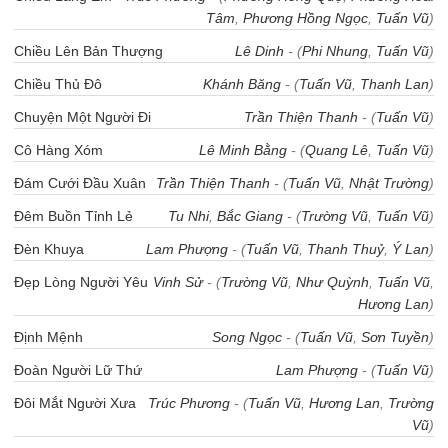
Tâm
,
Phương Hồng Ngọc
,
Tuấn Vũ
)
Chiều Lên Bản Thượng
Lê Dinh
- (
Phi Nhung
,
Tuấn Vũ
)
Chiều Thủ Đô
Khánh Băng
- (
Tuấn Vũ
,
Thanh Lan
)
Chuyện Một Người Đi
Trần Thiện Thanh
- (
Tuấn Vũ
)
Cô Hàng Xóm
Lê Minh Bằng
- (
Quang Lê
,
Tuấn Vũ
)
Đám Cưới Đầu Xuân
Trần Thiện Thanh
- (
Tuấn Vũ
,
Nhật Trường
)
Đêm Buồn Tỉnh Lẻ
Tu Nhi
,
Bắc Giang
- (
Trường Vũ
,
Tuấn Vũ
)
Đèn Khuya
Lam Phượng
- (
Tuấn Vũ
,
Thanh Thuỷ
,
Ý Lan
)
Đẹp Lòng Người Yêu
Vinh Sử
- (
Trường Vũ
,
Như Quỳnh
,
Tuấn Vũ
,
Hương Lan
)
Định Mệnh
Song Ngọc
- (
Tuấn Vũ
,
Sơn Tuyền
)
Đoàn Người Lữ Thứ
Lam Phượng
- (
Tuấn Vũ
)
Đôi Mắt Người Xưa
Trúc Phương
- (
Tuấn Vũ
,
Hương Lan
,
Trường
Vũ
)