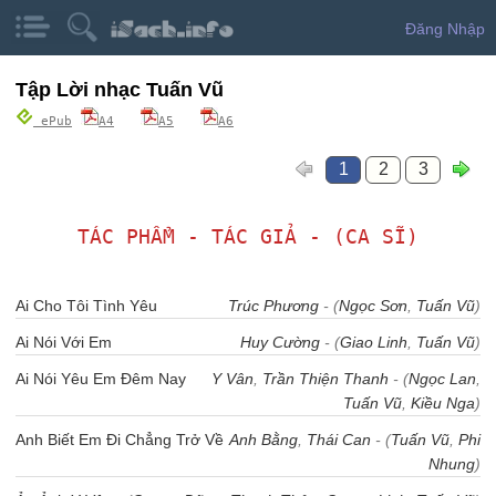
Đăng Nhập
Tập Lời nhạc Tuấn Vũ
ePub
A4
A5
A6
1
2
3
TÁC PHẨM - TÁC GIẢ - (CA SĨ)
Ai Cho Tôi Tình Yêu
Trúc Phương
- (
Ngọc Sơn
,
Tuấn Vũ
)
Ai Nói Với Em
Huy Cường
- (
Giao Linh
,
Tuấn Vũ
)
Ai Nói Yêu Em Đêm Nay
Y Vân
,
Trần Thiện Thanh
- (
Ngọc Lan
,
Tuấn Vũ
,
Kiều Nga
)
Anh Biết Em Đi Chẳng Trở Về
Anh Bằng
,
Thái Can
- (
Tuấn Vũ
,
Phi
Nhung
)