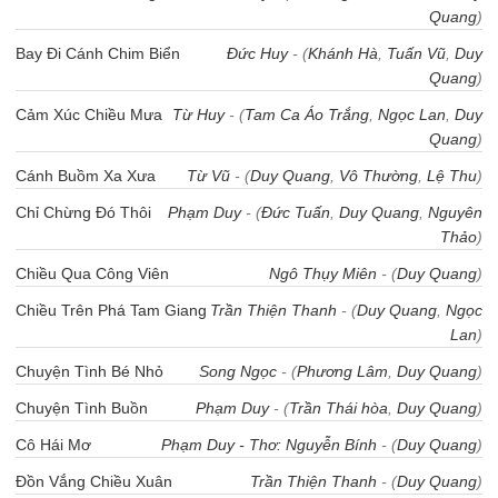
Quang
)
Bay Đi Cánh Chim Biển
Đức Huy
- (
Khánh Hà
,
Tuấn Vũ
,
Duy
Quang
)
Cảm Xúc Chiều Mưa
Từ Huy
- (
Tam Ca Áo Trắng
,
Ngọc Lan
,
Duy
Quang
)
Cánh Buồm Xa Xưa
Từ Vũ
- (
Duy Quang
,
Vô Thường
,
Lệ Thu
)
Chỉ Chừng Đó Thôi
Phạm Duy
- (
Đức Tuấn
,
Duy Quang
,
Nguyên
Thảo
)
Chiều Qua Công Viên
Ngô Thụy Miên
- (
Duy Quang
)
Chiều Trên Phá Tam Giang
Trần Thiện Thanh
- (
Duy Quang
,
Ngọc
Lan
)
Chuyện Tình Bé Nhỏ
Song Ngọc
- (
Phương Lâm
,
Duy Quang
)
Chuyện Tình Buồn
Phạm Duy
- (
Trần Thái hòa
,
Duy Quang
)
Cô Hái Mơ
Phạm Duy - Thơ: Nguyễn Bính
- (
Duy Quang
)
Đồn Vắng Chiều Xuân
Trần Thiện Thanh
- (
Duy Quang
)