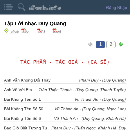
Đăng Nhập
Tập Lời nhạc Duy Quang
ePub
A4
A5
A6
1
2
TÁC PHẨM - TÁC GIẢ - (CA SĨ)
Anh Vẫn Không Đổi Thay
Phạm Duy
- (
Duy Quang
)
Anh Về Với Em
Trần Thiện Thanh
- (
Duy Quang
,
Thanh Tuyền
)
Bài Không Tên Số 1
Vũ Thành An
- (
Duy Quang
)
Bài Không Tên Số 50
Vũ Thành An
- (
Duy Quang
,
Ngọc Lan
)
Bài Không Tên Số 6
Vũ Thành An
- (
Duy Quang
,
Khánh Hà
)
Bao Giờ Biết Tương Tư
Phạm Duy
- (
Tuấn Ngọc
,
Khánh Hà
,
Duy