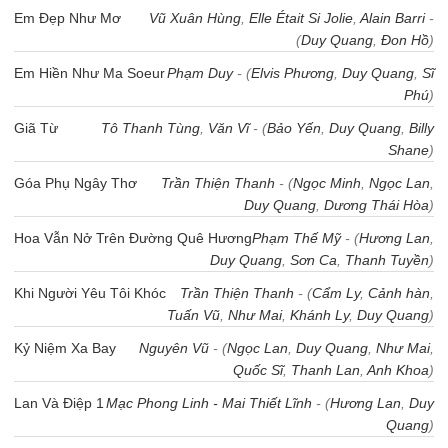
Em Đẹp Như Mơ
Vũ Xuân Hùng
,
Elle Était Si Jolie
,
Alain Barri
-
(
Duy Quang
,
Đon Hồ
)
Em Hiền Như Ma Soeur
Phạm Duy
- (
Elvis Phương
,
Duy Quang
,
Sĩ
Phú
)
Giã Từ
Tô Thanh Tùng
,
Văn Vĩ
- (
Bảo Yến
,
Duy Quang
,
Billy
Shane
)
Góa Phụ Ngây Thơ
Trần Thiện Thanh
- (
Ngọc Minh
,
Ngọc Lan
,
Duy Quang
,
Dương Thái Hòa
)
Hoa Vẫn Nở Trên Đường Quê Hương
Phạm Thế Mỹ
- (
Hương Lan
,
Duy Quang
,
Sơn Ca
,
Thanh Tuyền
)
Khi Người Yêu Tôi Khóc
Trần Thiện Thanh
- (
Cẩm Ly
,
Cảnh hàn
,
Tuấn Vũ
,
Như Mai
,
Khánh Ly
,
Duy Quang
)
Kỷ Niệm Xa Bay
Nguyên Vũ
- (
Ngọc Lan
,
Duy Quang
,
Như Mai
,
Quốc Sĩ
,
Thanh Lan
,
Anh Khoa
)
Lan Và Điệp 1
Mạc Phong Linh - Mai Thiết Lĩnh
- (
Hương Lan
,
Duy
Quang
)