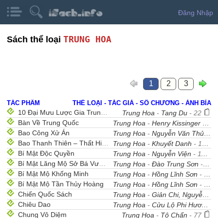
Đăng Nhập
TRUNG HOA
Sách thể loại
1
2
3
TÁC PHẨM
THỂ LOẠI - TÁC GIẢ - SỐ CHƯƠNG - ẢNH BÌA
10 Đại Mưu Lược Gia Trung Quốc
Trung Hoa
-
Tang Du
- 22
Bàn Về Trung Quốc
Trung Hoa
-
Henry Kissinger
- 7
Bao Công Xử Án
Trung Hoa
-
Nguyễn Văn Thủy
- 
Bao Thanh Thiên – Thất Hiệp Ngũ Nghĩa
Trung Hoa
-
Khuyết Danh
- 101
Bí Mật Độc Quyền
Trung Hoa
-
Nguyễn Viện
- 11
Bí Mật Lăng Mộ Sở Bá Vương
Trung Hoa
-
Đào Trung Sơn
- 26
Bí Mật Mộ Khổng Minh
Trung Hoa
-
Hồng Lĩnh Sơn
- 8
Bí Mật Mộ Tần Thủy Hoàng
Trung Hoa
-
Hồng Lĩnh Sơn
- 15
Chiến Quốc Sách
Trung Hoa
-
Giản Chi, Nguyễn Hiến Lê
Chiêu Dao
Trung Hoa
-
Cửu Lộ Phi Hương
- 
Chung Vô Diệm
Trung Hoa
-
Tô Chẩn
- 77