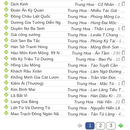
Dịch Kinh
Trung Hoa
-
Cổ Nhân
- 1
Đoán Án Kỳ Quan
Trung Hoa
-
Nhiều Tác Giả
- 37
Đông Châu Liệt Quốc
Trung Hoa
-
Phùng Mộng Long
- 
Dương Gia Tướng Diễn Nghĩa
Trung Hoa
-
Hùng Đại Mộc
- 52
Duyên Nợ Ba Sinh
Trung Hoa
-
Thần Long
- 5
Gái công xưởng
Trung Hoa
-
Leslie T.Chang
- 17
Gót Sen Ba Tấc
Trung Hoa
-
Phùng Ký Tài
- 15
Hán Sở Tranh Hùng
Trung Hoa
-
Mộng Bình Sơn
- 49
Hào Môn Kinh Mộng: 99 Ngày Làm Cô Dâu
Trung Hoa
-
Ân Tầm
- 230
Hồi Ký Triệu Tử Dương
Trung Hoa
-
Bao Pu
- 11
Hồng Lâu Mộng
Trung Hoa
-
Tào Tuyết Cần
- 120
Khách Râu Xoăn
Trung Hoa
-
Lâm Ngữ Đường
- 1
Khổng Minh Gia Cát Lượng Đại Truyện
Trung Hoa
-
Trần Văn Đức
- 40
Kiêm Ái (Thượng)
Trung Hoa
-
Mặc Tử
- 1
Kim Bình Mai
Trung Hoa
-
Lan Lăng Tiếu Tiếu Sinh
Lã Bất Vi
Trung Hoa
-
Hàn Diệu Kì
- 20
Lang Gia Bảng
Trung Hoa
-
Hải Yến
- 21
Liêt Tử Và Dương Tử
Trung Hoa
-
Nguyễn Hiến Lê
- 7
Mao Trạch Đông Ngàn Năm Công Tội
Trung Hoa
-
Tân Tử Lăng
- 43
1
2
3