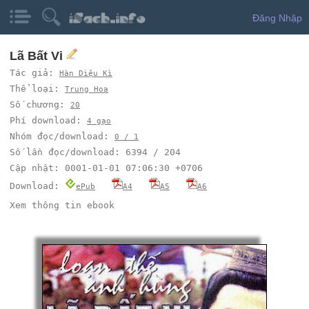
Đăng Nhập
Lã Bất Vi
Tác giả:
Hàn Diệu Kì
Thể loại:
Trung Hoa
Số chương:
20
Phí download:
4 gạo
Nhóm đọc/download:
0 / 1
Số lần đọc/download: 6394 / 204
Cập nhật: 0001-01-01 07:06:30 +0706
Download:
ePub
A4
A5
A6
Xem thông tin ebook