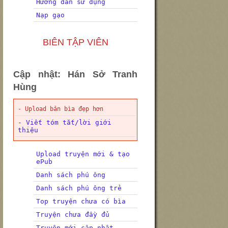
Hướng dẫn sử dụng
Nạp gạo
BIÊN TẬP VIÊN
Cập nhật: Hán Sở Tranh
Hùng
- Upload bản bìa đẹp hơn
- Viết tóm tắt/lời giới
thiệu
Upload truyện mới & tạo
ePub
Danh sách phú ông
Danh sách phú ông trẻ
Top truyện chưa có bìa
Truyện chưa đầy đủ
Truyện mới cập nhật