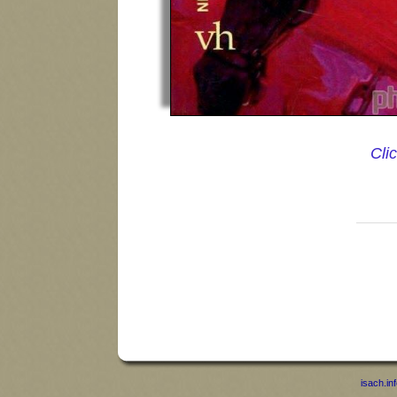
Cli
isach.in