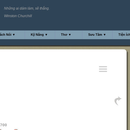
Những ai dám làm, sẽ thắng.
Winston Churchill
ách Nói ▼
Kỹ Năng ▼
Thơ ▼
Sưu Tầm ▼
Tiện íc
700