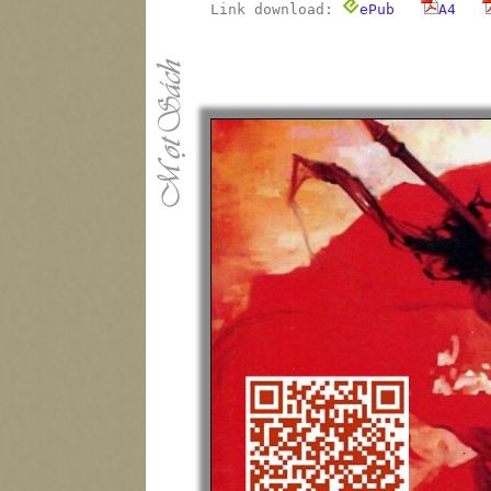
Link download:
ePub
A4