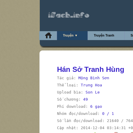
Truyện ▼
Truyện Tranh
S
Hán Sở Tranh Hùng
Tác giả:
Mộng Bình Sơn
Thể loại:
Trung Hoa
Upload bìa:
Son Le
Số chương:
49
Phí download:
6 gạo
Nhóm đọc/download:
0 / 1
Số lần đọc/download: 21640 / 764
Cập nhật: 2014-12-04 03:14:31 +0