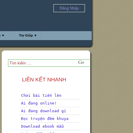
Đăng Nhập
h ▼
Trợ Giúp ▼
LIÊN KẾT NHANH
Chơi bài tiến lên
Ai đang online!
Ai đang download gì
Đọc truyện đêm khuya
Download ebook mẫu