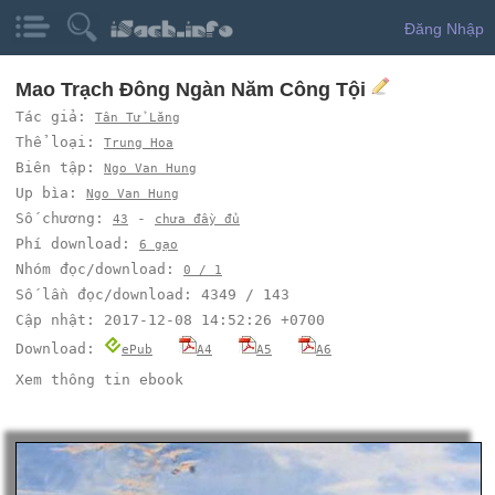
Đăng Nhập
Mao Trạch Đông Ngàn Năm Công Tội
Tác giả:
Tân Tử Lăng
Thể loại:
Trung Hoa
Biên tập:
Ngo Van Hung
Up bìa:
Ngo Van Hung
Số chương:
-
43
chưa đầy đủ
Phí download:
6 gạo
Nhóm đọc/download:
0 / 1
Số lần đọc/download: 4349 / 143
Cập nhật: 2017-12-08 14:52:26 +0700
Download:
ePub
A4
A5
A6
Xem thông tin ebook