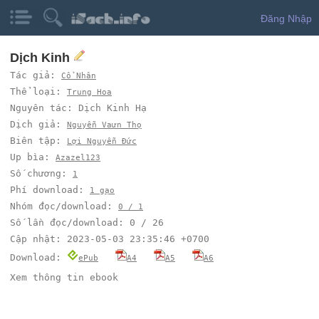
Đăng Nhập
Dịch Kinh
Tác giả:
Cổ Nhân
Thể loại:
Trung Hoa
Nguyên tác: Dịch Kinh Hạ
Dịch giả:
Nguyễn Vaưn Thọ
Biên tập:
Lợi Nguyễn Đức
Up bìa:
Azazel123
Số chương:
1
Phí download:
1 gạo
Nhóm đọc/download:
0 / 1
Số lần đọc/download: 0 / 26
Cập nhật: 2023-05-03 23:35:46 +0700
Download:
ePub
A4
A5
A6
Xem thông tin ebook