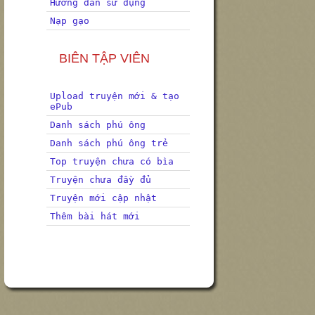
Hướng dẫn sử dụng
Nạp gạo
BIÊN TẬP VIÊN
Upload truyện mới & tạo
ePub
Danh sách phú ông
Danh sách phú ông trẻ
Top truyện chưa có bìa
Truyện chưa đầy đủ
Truyện mới cập nhật
Thêm bài hát mới