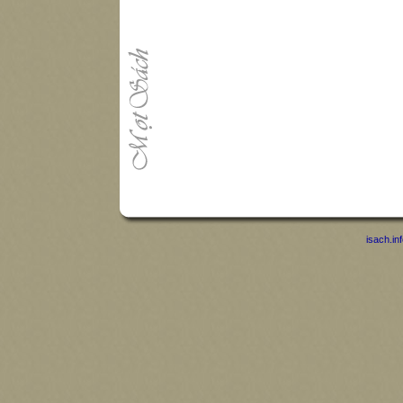
isach.in