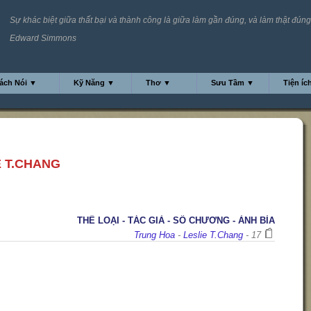
Sự khác biệt giữa thất bại và thành công là giữa làm gần đúng, và làm thật đúng
Edward Simmons
ách Nói ▼
Kỹ Năng ▼
Thơ ▼
Sưu Tầm ▼
Tiện íc
E T.CHANG
THỂ LOẠI - TÁC GIẢ - SỐ CHƯƠNG - ẢNH BÌA
Trung Hoa
-
Leslie T.Chang
- 17