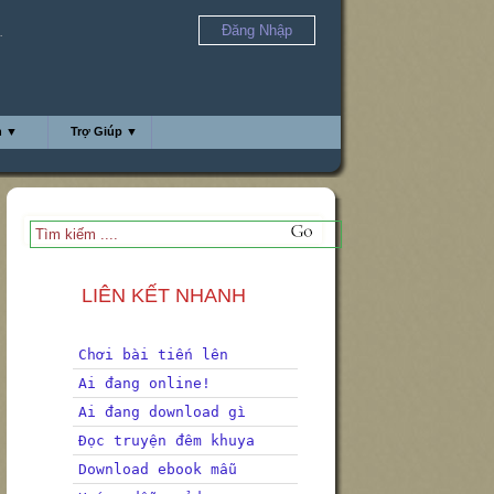
Đăng Nhập
.
h ▼
Trợ Giúp ▼
LIÊN KẾT NHANH
Chơi bài tiến lên
Ai đang online!
Ai đang download gì
Đọc truyện đêm khuya
Download ebook mẫu