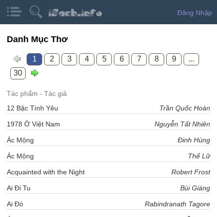
Đăng Nhập
Danh Mục Thơ
1
2
3
4
5
6
7
8
9
...
30
Tác phẩm - Tác giả
12 Bậc Tình Yêu
Trần Quốc Hoàn
1978 Ở Việt Nam
Nguyễn Tất Nhiên
Ác Mộng
Đinh Hùng
Ác Mộng
Thế Lữ
Acquainted with the Night
Robert Frost
Ai Đi Tu
Bùi Giáng
Ai Đó
Rabindranath Tagore