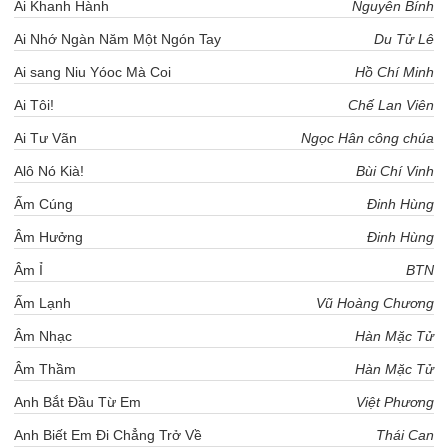
Ái Khanh Hành
Nguyễn Bính
Ai Nhớ Ngàn Năm Một Ngón Tay
Du Tử Lê
Ai sang Niu Yóoc Mà Coi
Hồ Chí Minh
Ai Tôi!
Chế Lan Viên
Ai Tư Vãn
Ngọc Hân công chúa
Alô Nó Kià!
Bùi Chí Vinh
Ấm Cúng
Đinh Hùng
Âm Hưởng
Đinh Hùng
Âm Ỉ
BTN
Ấm Lạnh
Vũ Hoàng Chương
Âm Nhạc
Hàn Mặc Tử
Âm Thầm
Hàn Mặc Tử
Anh Bắt Đầu Từ Em
Việt Phương
Anh Biết Em Đi Chẳng Trở Về
Thái Can