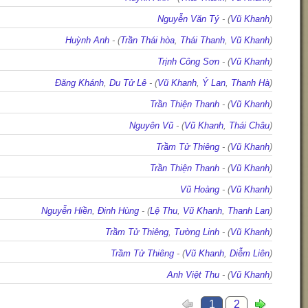
Nguyễn Văn Tý
- (
Vũ Khanh
)
Huỳnh Anh
- (
Trần Thái hòa
,
Thái Thanh
,
Vũ Khanh
)
Trịnh Công Sơn
- (
Vũ Khanh
)
Đăng Khánh
,
Du Tử Lê
- (
Vũ Khanh
,
Ý Lan
,
Thanh Hà
)
Trần Thiện Thanh
- (
Vũ Khanh
)
Nguyên Vũ
- (
Vũ Khanh
,
Thái Châu
)
Trầm Tử Thiêng
- (
Vũ Khanh
)
Trần Thiện Thanh
- (
Vũ Khanh
)
Vũ Hoàng
- (
Vũ Khanh
)
Nguyễn Hiền
,
Đinh Hùng
- (
Lệ Thu
,
Vũ Khanh
,
Thanh Lan
)
Trầm Tử Thiêng
,
Tường Linh
- (
Vũ Khanh
)
Trầm Tử Thiêng
- (
Vũ Khanh
,
Diễm Liên
)
Anh Việt Thu
- (
Vũ Khanh
)
1
2