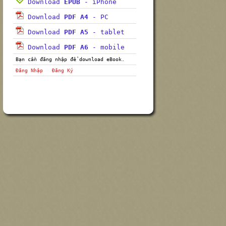
Download
EPUB
- iPhone
Download
PDF A4
- PC
Download
PDF A5
- tablet
Download
PDF A6
- mobile
Bạn cần đăng nhập để download eBook.
Đăng Nhập
Đăng Ký