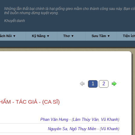
Những lần thất bại chính là hạt giống gieo mầm cho thành công sau này. Bạn có
thể buồn nhưng đừng tuyệt vọng.
Khuyết danh
ách Nói ▼
Kỹ Năng ▼
Thơ ▼
Sưu Tầm ▼
Tiện íc
1
2
ẨM - TÁC GIẢ - (CA SĨ)
Phan Văn Hưng
- (
Lâm Thúy Vân
,
Vũ Khanh
)
Nguyên Sa
,
Ngô Thụy Miên
- (
Vũ Khanh
)