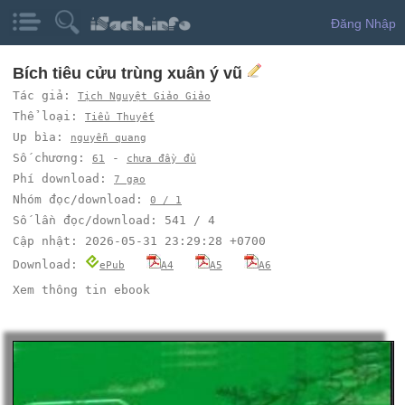
Đăng Nhập
Bích tiêu cửu trùng xuân ý vũ
Tác giả:
Tịch Nguyệt Giảo Giảo
Thể loại:
Tiểu Thuyết
Up bìa:
nguyễn quang
Số chương:
-
61
chưa đầy đủ
Phí download:
7 gạo
Nhóm đọc/download:
0 / 1
Số lần đọc/download: 541 / 4
Cập nhật: 2026-05-31 23:29:28 +0700
Download:
ePub
A4
A5
A6
Xem thông tin ebook