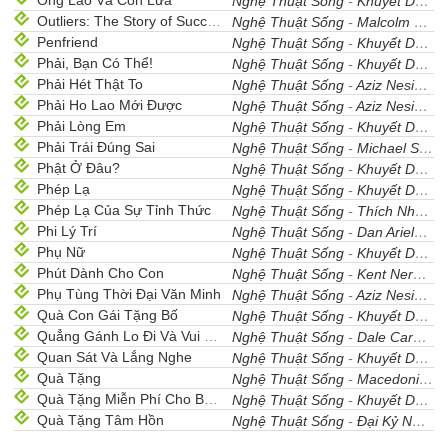
Ông Lão Và Con Lừa
Nghệ Thuật Sống
-
Khuyết Danh
-
Outliers: The Story of Success
Nghệ Thuật Sống
-
Malcolm Gladwell
Penfriend
Nghệ Thuật Sống
-
Khuyết Danh
-
Phải, Bạn Có Thể!
Nghệ Thuật Sống
-
Khuyết Danh
-
Phải Hét Thật To
Nghệ Thuật Sống
-
Aziz Nesin
- 1
Phải Ho Lao Mới Được
Nghệ Thuật Sống
-
Aziz Nesin
- 1
Phải Lòng Em
Nghệ Thuật Sống
-
Khuyết Danh
-
Phải Trái Đúng Sai
Nghệ Thuật Sống
-
Michael Sandel
Phật Ở Đâu?
Nghệ Thuật Sống
-
Khuyết Danh
-
Phép Lạ
Nghệ Thuật Sống
-
Khuyết Danh
-
Phép Lạ Của Sự Tỉnh Thức
Nghệ Thuật Sống
-
Thích Nhất Hạnh
Phi Lý Trí
Nghệ Thuật Sống
-
Dan Ariely
- 1
Phụ Nữ
Nghệ Thuật Sống
-
Khuyết Danh
-
Phút Dành Cho Con
Nghệ Thuật Sống
-
Kent Nerburn
Phụ Tùng Thời Đại Văn Minh
Nghệ Thuật Sống
-
Aziz Nesin
- 1
Quà Con Gái Tặng Bố
Nghệ Thuật Sống
-
Khuyết Danh
-
Quẳng Gánh Lo Đi Và Vui Sống
Nghệ Thuật Sống
-
Dale Carnegie
Quan Sát Và Lắng Nghe
Nghệ Thuật Sống
-
Khuyết Danh
-
Quà Tặng
Nghệ Thuật Sống
-
Macedonia
- 
Quà Tặng Miễn Phí Cho Bạn Bè
Nghệ Thuật Sống
-
Khuyết Danh
-
Quà Tặng Tâm Hồn
Nghệ Thuật Sống
-
Đại Kỷ Nguyên