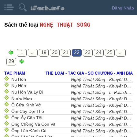
Đăng Nhập
NGHỆ THUẬT SỐNG
Sách thể loại
1
...
19
20
21
22
23
24
25
...
29
TÁC PHẨM
THỂ LOẠI - TÁC GIẢ - SỐ CHƯƠNG - ẢNH BÌA
Nụ Hôn
Nghệ Thuật Sống
-
Khuyết Danh
-
Nụ Hôn
Nghệ Thuật Sống
-
Khuyết Danh
-
Nụ Hôn Và Ly Dị
Nghệ Thuật Sống
-
L. Palashti
- 
Nước Mưa...
Nghệ Thuật Sống
-
Khuyết Danh
-
Ô Cửa Kính Vỡ
Nghệ Thuật Sống
-
Khuyết Danh
-
Ôm Cây Đợi Thỏ
Nghệ Thuật Sống
-
Khuyết Danh
-
Ông Ấy Cần Tôi
Nghệ Thuật Sống
-
Khuyết Danh
-
Ông Chồng Và Con Vịt
Nghệ Thuật Sống
-
Khuyết Danh
-
Ông Lão Đánh Cá
Nghệ Thuật Sống
-
Khuyết Danh
-