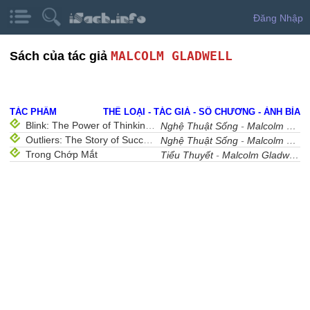
Đăng Nhập
MALCOLM GLADWELL
Sách của tác giả
TÁC PHẨM
THỂ LOẠI - TÁC GIẢ - SỐ CHƯƠNG - ẢNH BÌA
Blink: The Power of Thinking Without Thinking
Nghệ Thuật Sống
-
Malcolm Gladwell
Outliers: The Story of Success
Nghệ Thuật Sống
-
Malcolm Gladwell
Trong Chớp Mắt
Tiểu Thuyết
-
Malcolm Gladwell
-