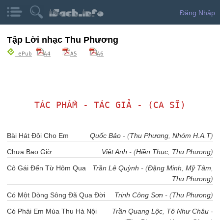
Đăng Nhập
Tập Lời nhạc Thu Phương
ePub
A4
A5
A6
TÁC PHẨM - TÁC GIẢ - (CA SĨ)
Bài Hát Đôi Cho Em
Quốc Bảo
- (
Thu Phương
,
Nhóm H.A.T
)
Chưa Bao Giờ
Việt Anh
- (
Hiền Thục
,
Thu Phương
)
Cô Gái Đến Từ Hôm Qua
Trần Lê Quỳnh
- (
Đặng Minh
,
Mỹ Tâm
,
Thu Phương
)
Có Một Dòng Sông Đã Qua Đời
Trịnh Công Sơn
- (
Thu Phương
)
Có Phải Em Mùa Thu Hà Nội
Trần Quang Lộc
,
Tô Như Châu
-