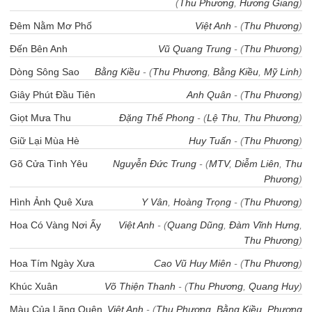
(
Thu Phương
,
Hương Giang
)
Đêm Nằm Mơ Phố
Việt Anh
- (
Thu Phương
)
Đến Bên Anh
Vũ Quang Trung
- (
Thu Phương
)
Dòng Sông Sao
Bằng Kiều
- (
Thu Phương
,
Bằng Kiều
,
Mỹ Linh
)
Giây Phút Đầu Tiên
Anh Quân
- (
Thu Phương
)
Giọt Mưa Thu
Đặng Thế Phong
- (
Lệ Thu
,
Thu Phương
)
Giữ Lại Mùa Hè
Huy Tuấn
- (
Thu Phương
)
Gõ Cửa Tình Yêu
Nguyễn Đức Trung
- (
MTV
,
Diễm Liên
,
Thu
Phương
)
Hình Ảnh Quê Xưa
Y Vân
,
Hoàng Trọng
- (
Thu Phương
)
Hoa Có Vàng Nơi Ấy
Việt Anh
- (
Quang Dũng
,
Đàm Vĩnh Hưng
,
Thu Phương
)
Hoa Tím Ngày Xưa
Cao Vũ Huy Miên
- (
Thu Phương
)
Khúc Xuân
Võ Thiện Thanh
- (
Thu Phương
,
Quang Huy
)
Màu Của Lãng Quên
Việt Anh
- (
Thu Phương
,
Bằng Kiều
,
Phương