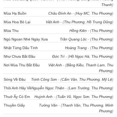
Thanh
)
Mùa Hạ Buồn
Châu Đình An
- (
Huy MC
,
Thu Phương
)
Mùa Hoa Bỏ Lại
Việt Anh
- (
Thu Phương
,
Hồ Trung Dũng
)
Mùa Thu
Hồng Kiên
- (
Thu Phương
)
Ngủ Ngoan Nhé Ngày Xưa
Trần Quang Lộc
- (
Thu Phương
)
Nhặt Từng Dấu Tình
Hoàng Trang
- (
Thu Phương
)
Như Chưa Bắt Đầu
Đức Trí
- (
Hồ Ngọc Hà
,
Thu Phương
)
Nơi Mùa Thu Bắt Đầu
Việt Anh
- (
Bằng Kiều
,
Thanh Lam
,
Thu
Phương
)
Sóng Về Đâu
Trịnh Công Sơn
- (
Cẩm Vân
,
Thu Phương
,
Mỹ Lệ
)
Thôi Anh Hãy Về
Nguyễn Ngọc Thiện
- (
Lam Trường
,
Thu Phương
)
Thuở Ấy Có Em
Huỳnh Anh
- (
Tuấn Vũ
,
Ngọc Sơn
,
Thu Phương
)
Thuyền Giấy
Tường Văn
- (
Thanh Vân
,
Thu Phương
,
Minh
Phương
)