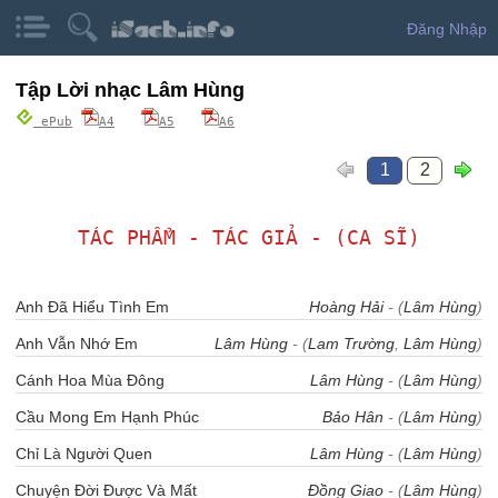
Đăng Nhập
Tập Lời nhạc Lâm Hùng
ePub
A4
A5
A6
1
2
TÁC PHẨM - TÁC GIẢ - (CA SĨ)
Anh Đã Hiểu Tình Em
Hoàng Hải
- (
Lâm Hùng
)
Anh Vẫn Nhớ Em
Lâm Hùng
- (
Lam Trường
,
Lâm Hùng
)
Cánh Hoa Mùa Đông
Lâm Hùng
- (
Lâm Hùng
)
Cầu Mong Em Hạnh Phúc
Bảo Hân
- (
Lâm Hùng
)
Chỉ Là Người Quen
Lâm Hùng
- (
Lâm Hùng
)
Chuyện Đời Được Và Mất
Đồng Giao
- (
Lâm Hùng
)