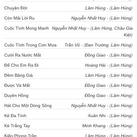
Chuyện Đời
Lâm Hùng
- (
Lâm Hùng
)
Còn Mãi Lời Ru
Nguyễn Nhất Huy
- (
Lâm Hùng
)
Cuộc Tình Mong Manh
Nguyễn Nhất Huy
- (
Lâm Hùng
,
Châu Gia
Kiệt
)
Cuộc Tình Trong Cơn Mưa
Trần Vũ
- (
Đan Trường
,
Lâm Hùng
)
Cười Ra Nước Mắt
Đồng Giao
- (
Lâm Hùng
)
Để Cho Em Ra Đi
Hoàng Hải
- (
Lâm Hùng
)
Đêm Băng Giá
Lâm Hùng
- (
Lâm Hùng
)
Được Và Mất
Đồng Giao
- (
Lâm Hùng
)
Duyên Hồng
Đồng Giao
- (
Lâm Hùng
)
Hát Cho Một Dòng Sông
Nguyễn Nhất Huy
- (
Lâm Hùng
)
Kẻ Đa Tình
Xuân Nhi
- (
Lâm Hùng
)
Kẻ Trắng Tay
Minh Khang
- (
Lâm Hùng
)
Kiếp Phong Trần
Lâm Hùng
- (
Lâm Hùng
)