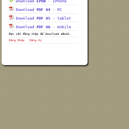
Download
EPUB
- iPhone
Download
PDF A4
- PC
Download
PDF A5
- tablet
Download
PDF A6
- mobile
Bạn cần đăng nhập để download eBook.
Đăng Nhập
Đăng Ký