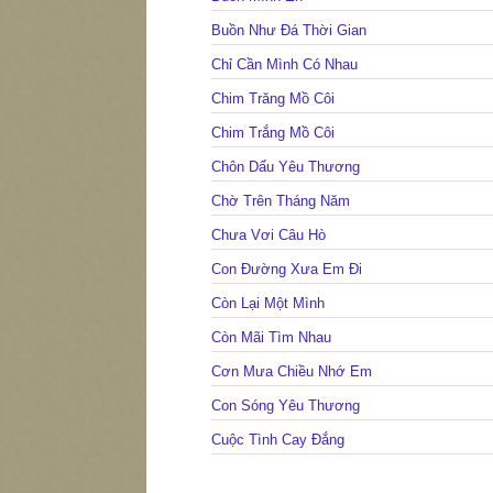
Buồn Như Đá Thời Gian
Chỉ Cần Mình Có Nhau
Chim Trăng Mồ Côi
Chim Trắng Mồ Côi
Chôn Dấu Yêu Thương
Chờ Trên Tháng Năm
Chưa Vơi Câu Hò
Con Đường Xưa Em Đi
Còn Lại Một Mình
Còn Mãi Tìm Nhau
Cơn Mưa Chiều Nhớ Em
Con Sóng Yêu Thương
Cuộc Tình Cay Đắng