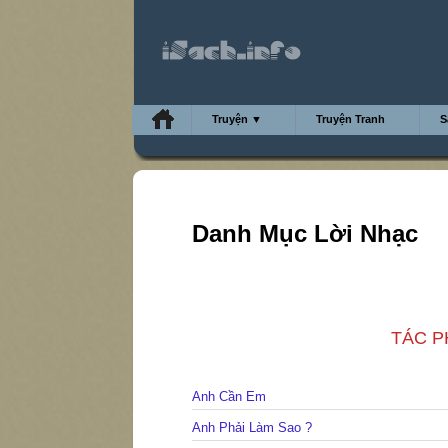
Truyện ▼
Truyện Tranh
S
Danh Mục Lời Nhạc
TÁC PH
Anh Cần Em
Anh Phải Làm Sao ?