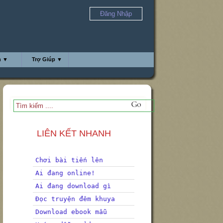
Đăng Nhập
h ▼
Trợ Giúp ▼
LIÊN KẾT NHANH
Chơi bài tiến lên
Ai đang online!
Ai đang download gì
Đọc truyện đêm khuya
Download ebook mẫu