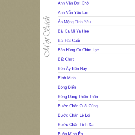
Anh Vẫn Đợi Chờ
Anh Vẫn Yêu Em
Ảo Mộng Tình Yêu
Bài Ca Mi Ya Hee
Bài Hát Cuối
Bản Hùng Ca Chim Lạc
Bất Chợt
Bên Ấy Bên Này
Bình Minh
Bóng Biển
Bóng Dáng Thiên Thần
Bước Chân Cuối Cùng
Bước Chân Lẻ Loi
Bước Chân Tình Xa
Buồn Mình Ên