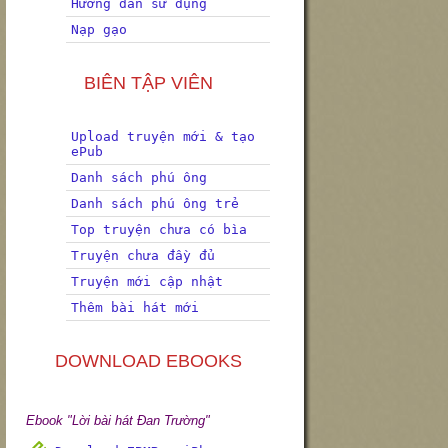
Hướng dẫn sử dụng
Nạp gạo
BIÊN TẬP VIÊN
Upload truyện mới & tạo
ePub
Danh sách phú ông
Danh sách phú ông trẻ
Top truyện chưa có bìa
Truyện chưa đầy đủ
Truyện mới cập nhật
Thêm bài hát mới
DOWNLOAD EBOOKS
Ebook "Lời bài hát Đan Trường"