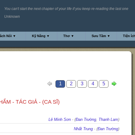
You can't start the next chapter of your life if you keep re-reading the last one
Unknown
ách Nói ▼
Kỹ Năng ▼
Thơ ▼
Sưu Tầm ▼
Tiện íc
1
2
3
4
5
ẨM - TÁC GIẢ - (CA SĨ)
Lê Minh Sơn
- (
Đan Trường
,
Thanh Lam
)
Nhất Trung
- (
Đan Trường
)