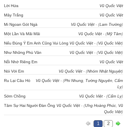
Lời Hứa
Vũ Quốc Việt
Mây Trắng
Vũ Quốc Việt
Mi Ngoan Gót Ngà
Vũ Quốc Việt
- (
Lam Trường
)
Một Lần Và Mãi Mãi
Vũ Quốc Việt
- (
Mỹ Tâm
)
Nếu Đúng Ý Em Anh Cũng Vui Lòng
Vũ Quốc Việt
- (
Vũ Quốc Việt
)
Như Những Phù Vân
Vũ Quốc Việt
- (
Vũ Quốc Việt
)
Nỗi Nhớ Riêng Em
Vũ Quốc Việt
Nói Với Em
Vũ Quốc Việt
- (
Nhóm Nhật Nguyệt
)
Ru Lại Câu Hò
Vũ Quốc Việt
- (
Phi Nhung
,
Tường Nguyên
,
Cẩm
Ly
)
Sớm Chồng
Vũ Quốc Việt
- (
Cẩm Ly
)
Tâm Sự Hai Người Đàn Ông
Vũ Quốc Việt
- (
Ưng Hoàng Phúc
,
Vũ
Quốc Việt
)
1
2