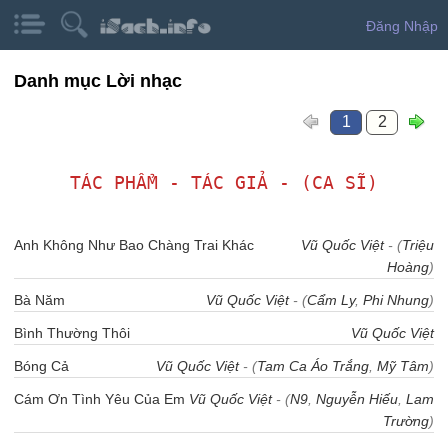
Đăng Nhập
Danh mục Lời nhạc
1
2
TÁC PHẨM - TÁC GIẢ - (CA SĨ)
Anh Không Như Bao Chàng Trai Khác
Vũ Quốc Việt
- (
Triệu
Hoàng
)
Bà Năm
Vũ Quốc Việt
- (
Cẩm Ly
,
Phi Nhung
)
Bình Thường Thôi
Vũ Quốc Việt
Bóng Cả
Vũ Quốc Việt
- (
Tam Ca Áo Trắng
,
Mỹ Tâm
)
Cám Ơn Tình Yêu Của Em
Vũ Quốc Việt
- (
N9
,
Nguyễn Hiếu
,
Lam
Trường
)