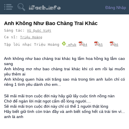
Đăng Nhập
Anh Không Như Bao Chàng Trai Khác
Sáng tác:
Vũ Quốc Việt
Ca sĩ:
Triệu Hoàng
Tập lời nhạc Triệu Hoàng
ePub
A4
A5
A6
Anh không như bao chàng trai khác kg lắm hoa hồng kg lắm cao
sang
Anh không mơ như bao chàng trai khác khi có em rồi lại muốn
yêu thêm ai
Anh không quen hứa với trăng sao mà trong tim anh luôn chỉ có
riêng 1 tình yêu dành cho em...
Sẽ mãi mãi trọn cuộc đời này hãy giữ lấy cuộc tình nồng nàn
Chớ để ngàn lời mật ngọt cấm dỗ lòng người....
Sẽ mãi mãi trọn cuộc đời này chỉ có thể 1 người thật lòng
Hãy biết giữ tình còn tràn đầy và anh biết sống hết cả trái tim vì...
anh là anh