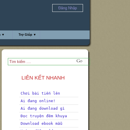
Đăng Nhập
h ▼
Trợ Giúp ▼
LIÊN KẾT NHANH
Chơi bài tiến lên
Ai đang online!
Ai đang download gì
Đọc truyện đêm khuya
Download ebook mẫu