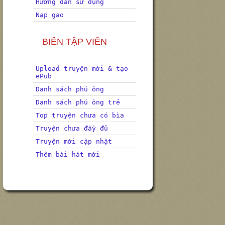
Hướng dẫn sử dụng
Nạp gạo
BIÊN TẬP VIÊN
Upload truyện mới & tạo
ePub
Danh sách phú ông
Danh sách phú ông trẻ
Top truyện chưa có bìa
Truyện chưa đầy đủ
Truyện mới cập nhật
Thêm bài hát mới