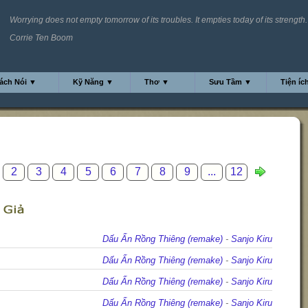
Worrying does not empty tomorrow of its troubles. It empties today of its strength.
Corrie Ten Boom
ách Nói ▼
Kỹ Năng ▼
Thơ ▼
Sưu Tầm ▼
Tiện íc
2
3
4
5
6
7
8
9
...
12
Dấu Ấn Rồng Thiêng (remake)
-
Sanjo Kiru
Dấu Ấn Rồng Thiêng (remake)
-
Sanjo Kiru
Dấu Ấn Rồng Thiêng (remake)
-
Sanjo Kiru
Dấu Ấn Rồng Thiêng (remake)
-
Sanjo Kiru