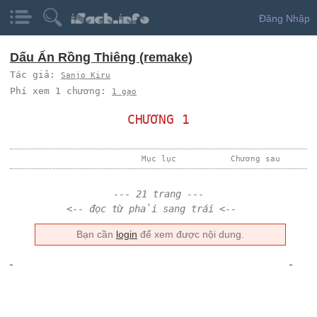
Đăng Nhập
Dấu Ấn Rồng Thiêng (remake)
Tác giả:
Sanjo Kiru
Phí xem 1 chương:
1 gạo
CHƯƠNG 1
Mục lục
Chương sau
--- 21 trang ---
<-- đọc từ phải sang trái <--
Bạn cần
login
để xem được nội dung.