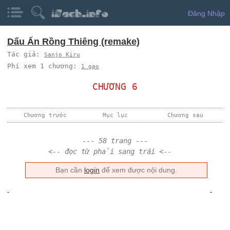
Đăng Nhập
Dấu Ấn Rồng Thiêng (remake)
Tác giả:
Sanjo Kiru
Phí xem 1 chương:
1 gạo
CHƯƠNG 6
Chương trước
Mục lục
Chương sau
--- 58 trang ---
<-- đọc từ phải sang trái <--
Bạn cần
login
để xem được nội dung.