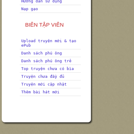
Hướng dẫn sử dụng
Nạp gạo
BIÊN TẬP VIÊN
Upload truyện mới & tạo
ePub
Danh sách phú ông
Danh sách phú ông trẻ
Top truyện chưa có bìa
Truyện chưa đầy đủ
Truyện mới cập nhật
Thêm bài hát mới