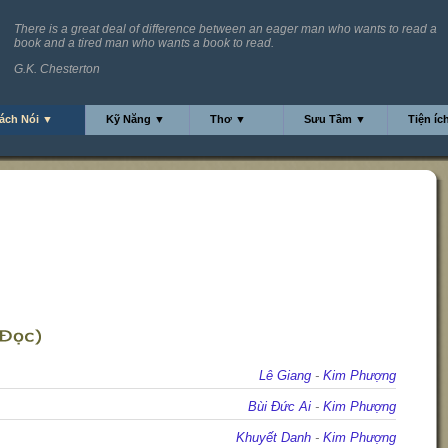
There is a great deal of difference between an eager man who wants to read a
book and a tired man who wants a book to read.
G.K. Chesterton
ách Nói ▼
Kỹ Năng ▼
Thơ ▼
Sưu Tầm ▼
Tiện íc
Lê Giang
-
Kim Phượng
Bùi Đức Ai
-
Kim Phượng
Khuyết Danh
-
Kim Phượng