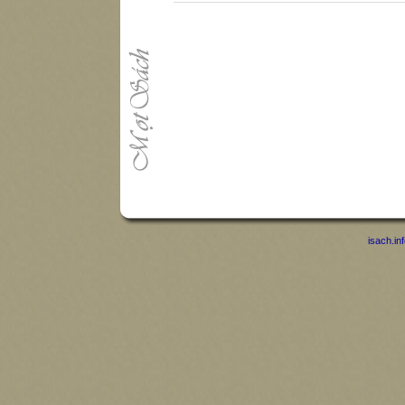
isach.in