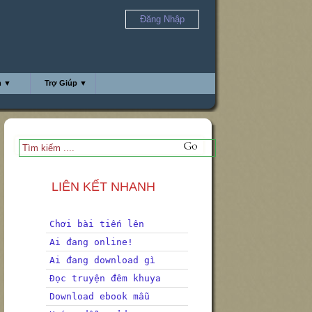
Đăng Nhập
h ▼
Trợ Giúp ▼
LIÊN KẾT NHANH
Chơi bài tiến lên
Ai đang online!
Ai đang download gì
Đọc truyện đêm khuya
Download ebook mẫu