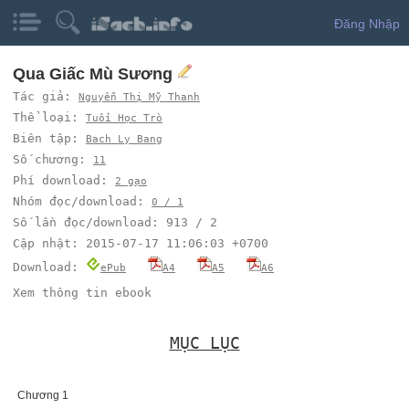
Đăng Nhập
Qua Giấc Mù Sương
Tác giả:
Nguyễn Thị Mỹ Thanh
Thể loại:
Tuổi Học Trò
Biên tập:
Bach Ly Bang
Số chương:
11
Phí download:
2 gạo
Nhóm đọc/download:
0 / 1
Số lần đọc/download: 913 / 2
Cập nhật: 2015-07-17 11:06:03 +0700
Download:
ePub
A4
A5
A6
Xem thông tin ebook
MỤC LỤC
Chương 1