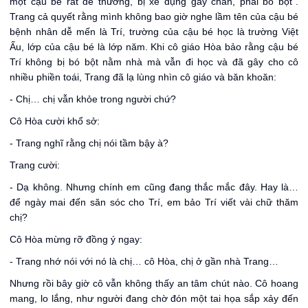
một cậu bé rất dễ thương, bị xe đụng gãy chân, phải bó bột”.
Trang cả quyết rằng mình không bao giờ nghe lầm tên của cậu bé
bệnh nhân dễ mến là Trí, trường của cậu bé học là trường Việt
Ấu, lớp của cậu bé là lớp năm. Khi cô giáo Hòa bảo rằng cậu bé
Trí không bị bó bột nằm nhà mà vẫn đi học và đã gây cho cô
nhiều phiền toái, Trang đã lạ lùng nhìn cô giáo và băn khoăn:
- Chị… chị vẫn khỏe trong người chứ?
Cô Hòa cười khổ sở:
- Trang nghĩ rằng chị nói tầm bậy à?
Trang cười:
- Dạ không. Nhưng chính em cũng đang thắc mắc đây. Hay là…
để ngày mai đến săn sóc cho Trí, em bảo Trí viết vài chữ thăm
chị?
Cô Hòa mừng rỡ đồng ý ngay:
- Trang nhớ nói với nó là chị… cô Hòa, chị ở gần nhà Trang…
Nhưng rồi bây giờ cô vẫn không thấy an tâm chút nào. Cô hoang
mang, lo lắng, như người đang chờ đón một tai họa sắp xảy đến