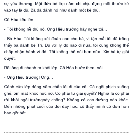
sự yêu thương. Một đứa bé lớp năm chỉ chịu đựng một thước kẻ
vào tay là đủ. Bà đã đánh nó như đánh một kẻ thù.
Cô Hòa kêu lên:
- Tôi không hề thù nó. Ông Hiệu trưởng hãy nghe tôi…
- Bà Hòa! Tôi không xét đoán oan cho bà, vì tận mắt tôi đã trông
thấy bà đánh bé Trí. Dù với lý do nào đi nữa, tôi cũng không thể
chấp nhận hành vi đó. Tôi không thể nói hơn nữa. Xin bà tự giải
quyết.
Rồi ông đi nhanh ra khỏi lớp. Cô Hòa bước theo, nói:
- Ông Hiệu trưởng! Ông…
Cánh cửa lớp đóng sầm chắn lối đi của cô. Cô ngồi phịch xuống
ghế, ôm mặt khóc nức nở. Cô phải tự giải quyết? Nghĩa là cô phải
rời khỏi ngôi trườngnày chăng? Không có con đường nào khác.
Đến những phút cuối của đời dạy học, cô thấy mình cô đơn hơn
bao giờ hết.