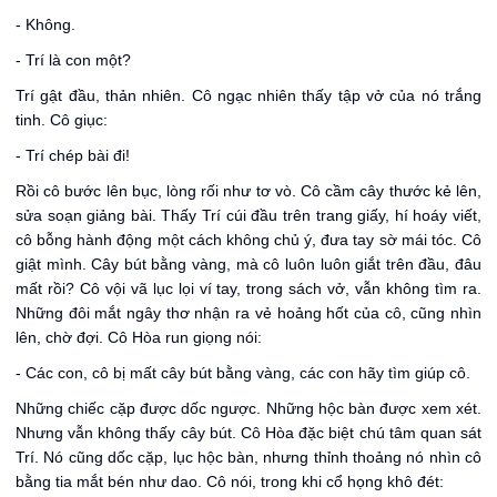
- Không.
- Trí là con một?
Trí gật đầu, thản nhiên. Cô ngạc nhiên thấy tập vở của nó trắng
tinh. Cô giục:
- Trí chép bài đi!
Rồi cô bước lên bục, lòng rối như tơ vò. Cô cầm cây thước kẻ lên,
sửa soạn giảng bài. Thấy Trí cúi đầu trên trang giấy, hí hoáy viết,
cô bỗng hành động một cách không chủ ý, đưa tay sờ mái tóc. Cô
giật mình. Cây bút bằng vàng, mà cô luôn luôn giắt trên đầu, đâu
mất rồi? Cô vội vã lục lọi ví tay, trong sách vở, vẫn không tìm ra.
Những đôi mắt ngây thơ nhận ra vẻ hoảng hốt của cô, cũng nhìn
lên, chờ đợi. Cô Hòa run giọng nói:
- Các con, cô bị mất cây bút bằng vàng, các con hãy tìm giúp cô.
Những chiếc cặp được dốc ngược. Những hộc bàn được xem xét.
Nhưng vẫn không thấy cây bút. Cô Hòa đặc biệt chú tâm quan sát
Trí. Nó cũng dốc cặp, lục hộc bàn, nhưng thỉnh thoảng nó nhìn cô
bằng tia mắt bén như dao. Cô nói, trong khi cổ họng khô đét: