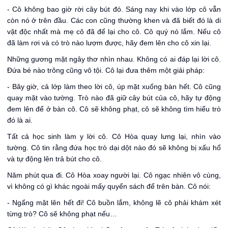
- Cô không bao giờ rời cây bút đó. Sáng nay khi vào lớp cô vẫn
còn nó ở trên đầu. Các con cũng thường khen và đã biết đó là di
vật độc nhất mà mẹ cô đã để lại cho cô. Cô qu‎ý nó lắm. Nếu cô
đã làm rơi và có trò nào lượm được, hãy đem lên cho cô xin lại.
Những gương mặt ngây thơ nhìn nhau. Không có ai đáp lại lời cô.
Đứa bé nào trông cũng vô tội. Cô lại đưa thêm một giải pháp:
- Bây giờ, cả lớp làm theo lời cô, úp mặt xuống bàn hết. Cô cũng
quay mặt vào tường. Trò nào đã giữ cây bút của cô, hãy tự động
đem lên để ở bàn cô. Cô sẽ không phạt, cô sẽ không tìm hiểu trò
đó là ai.
Tất cả học sinh làm y lời cô. Cô Hòa quay lưng lại, nhìn vào
tường. Cô tin rằng đứa học trò dại dột nào đó sẽ không bị xấu hổ
và tự động lên trả bút cho cô.
Năm phút qua đi. Cô Hòa xoay người lại. Cô ngạc nhiên vô cùng,
vì không có gì khác ngoài mấy quyển sách để trên bàn. Cô nói:
- Ngẩng mặt lên hết đi! Cô buồn lắm, không lẽ cô phải khám xét
từng trò? Cô sẽ không phạt nếu…