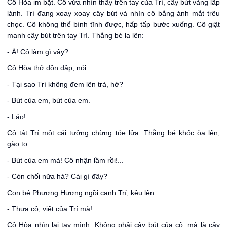
Cô Hòa im bặt. Cô vừa nhìn thấy trên tay của Trí, cây bút vàng lấp
lánh. Trí đang xoay xoay cây bút và nhìn cô bằng ánh mắt trêu
chọc. Cô không thể bình tĩnh được, hấp tấp bước xuống. Cô giật
mạnh cây bút trên tay Trí. Thằng bé la lên:
- Á! Cô làm gì vậy?
Cô Hòa thở dồn dập, nói:
- Tại sao Trí không đem lên trả, hở?
- Bút của em, bút của em.
- Láo!
Cô tát Trí một cái tưởng chừng tóe lửa. Thằng bé khóc òa lên,
gào to:
- Bút của em mà! Cô nhận lầm rồi!...
- Còn chối nữa hả? Cái gì đây?
Con bé Phương Hương ngồi cạnh Trí, kêu lên:
- Thưa cô, viết của Trí mà!
Cô Hòa nhìn lại tay mình. Không phải cây bút của cô, mà là cây