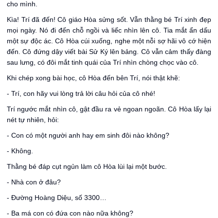
cho mình.
Kìa! Trí đã đến! Cô giáo Hòa sửng sốt. Vẫn thằng bé Trí xinh đẹp
mọi ngày. Nó đi đến chỗ ngồi và liếc nhìn lên cô. Tia mắt ẩn dấu
một sự độc ác. Cô Hòa cúi xuống, nghe một nỗi sợ hãi vô cớ hiện
đến. Cô đứng dậy viết bài Sử Ký‎ lên bảng. Cô vẫn cảm thấy đàng
sau lưng, có đôi mắt tinh quái của Trí nhìn chòng chọc vào cô.
Khi chép xong bài học, cô Hòa đến bên Trí, nói thật khẽ:
- Trí, con hãy vui lòng trả lời câu hỏi của cô nhé!
Trí ngước mắt nhìn cô, gật đầu ra vẻ ngoan ngoãn. Cô Hòa lấy lại
nét tự nhiên, hỏi:
- Con có một người anh hay em sinh đôi nào không?
- Không.
Thằng bé đáp cụt ngủn làm cô Hòa lùi lại một bước.
- Nhà con ở đâu?
- Đường Hoàng Diệu, số 3300…
- Ba má con có đứa con nào nữa không?