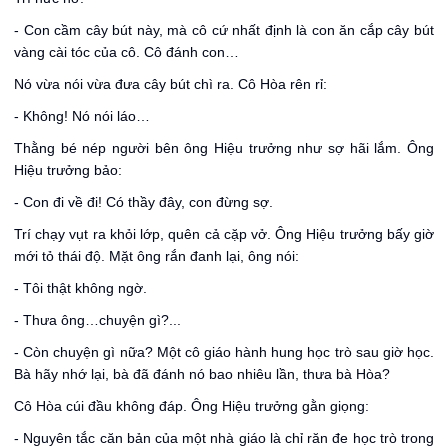
- Con cầm cây bút này, mà cô cứ nhất định là con ăn cắp cây bút
vàng cài tóc của cô. Cô đánh con…
Nó vừa nói vừa đưa cây bút chì ra. Cô Hòa rên rỉ:
- Không! Nó nói láo…
Thằng bé nép người bên ông Hiệu trưởng như sợ hãi lắm. Ông
Hiệu trưởng bảo:
- Con đi về đi! Có thầy đây, con đừng sợ.
Trí chạy vụt ra khỏi lớp, quên cả cặp vở. Ông Hiệu trưởng bấy giờ
mới tỏ thái độ. Mặt ông rắn đanh lại, ông nói:
- Tôi thật không ngờ.
- Thưa ông…chuyện gì?...
- Còn chuyện gì nữa? Một cô giáo hành hung học trò sau giờ học.
Bà hãy nhớ lại, bà đã đánh nó bao nhiêu lần, thưa bà Hòa?
Cô Hòa cúi đầu không đáp. Ông Hiệu trưởng gằn giọng:
- Nguyên tắc căn bản của một nhà giáo là chỉ răn đe học trò trong