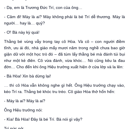
- Dạ, em là Trương Đức Trí, con của ông…
- Câm đi! Mày là ai? Mày không phải là bé Trí dễ thương. Mày là
người… hay là… quỷ?
- Ơ! Bà này kỳ quá!
Thằng bé vùng vẫy trong tay cô Hòa. Và cô – con người điềm
tĩnh, ưu ái đó, nhà giáo mấy mươi năm trong nghề chưa bao giờ
giận dữ với một học trò đó – đã túm lấy thằng bé mà đánh túi bụi
như một kẻ điên. Cô vừa đánh, vừa khóc… Nó cũng kêu la đau
đớn… Cho đến khi ông Hiệu trưởng xuất hiện ở cửa lớp và la lên:
- Bà Hòa! Xin bà dừng lại!
… thì cô Hòa vẫn không nghe gì hết. Ông Hiệu trưởng chạy vào,
kéo Trí ra. Thằng bé khóc tru tréo. Cô giáo Hòa thở hổn hển:
- Mày là ai? Mày là ai?
Ông Hiệu trưởng nói:
- Kìa! Bà Hòa! Đây là bé Trí. Bà nói gì vậy?
Trí nức nở: