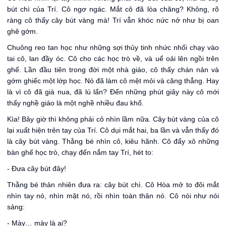
bút chì của Trí. Cô ngơ ngác. Mắt cô đã lòa chăng? Không, rõ
ràng cô thấy cây bút vàng mà! Trí vẫn khóc nức nở như bị oan
ghê gớm.
Chuông reo tan học như những sợi thủy tinh nhức nhối chạy vào
tai cô, lan đầy óc. Cô cho các học trò về, và uể oải lên ngồi trên
ghế. Lần đầu tiên trong đời một nhà giáo, cô thấy chán nản và
gớm ghiếc một lớp học. Nó đã làm cô mệt mỏi và căng thẳng. Hay
là vì cô đã già nua, đã lú lẩn? Đến những phút giây này cô mới
thấy nghề giáo là một nghề nhiều đau khổ.
Kìa! Bây giờ thì không phải cô nhìn lầm nữa. Cây bút vàng của cô
lại xuất hiện trên tay của Trí. Cô dụi mắt hai, ba lần và vẫn thấy đó
là cây bút vàng. Thằng bé nhìn cô, kiêu hãnh. Cô đẩy xô những
bàn ghế học trò, chạy đến nắm tay Trí, hét to:
- Đưa cây bút đây!
Thằng bé thản nhiên đưa ra: cây bút chì. Cô Hòa mở to đôi mắt
nhìn tay nó, nhìn mặt nó, rồi nhìn toàn thân nó. Cô nói như nói
sảng:
- Mày… mày là ai?